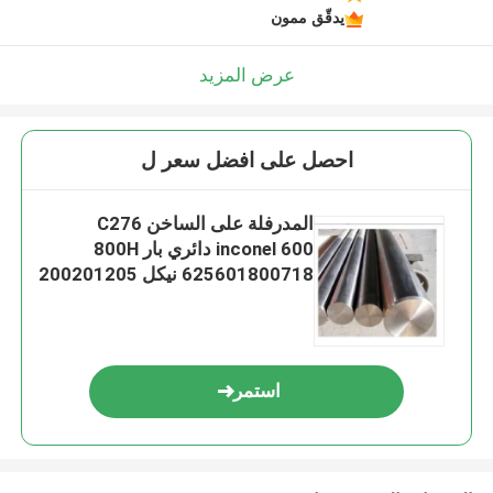
يدقّق ممون
عرض المزيد
احصل على افضل سعر ل
المدرفلة على الساخن C276
inconel 600 دائري بار 800H
625601800718 نيكل 200201205
استمر