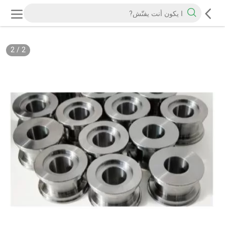
2
/
2