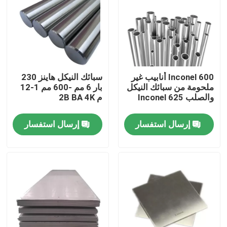
جولة في المعمل
مراقبة الجودة
Inconel 600 أنابيب غير
سبائك النيكل هاينز 230
ملحومة من سبائك النيكل
بار 6 مم -600 مم 1-12
اتصل بنا
والصلب Inconel 625
م 2B BA 4K
إرسال استفسار
إرسال استفسار
مادة Inconel 600
مادة Inconel 625
مادة Incoloy 800
مادة Inconel 718