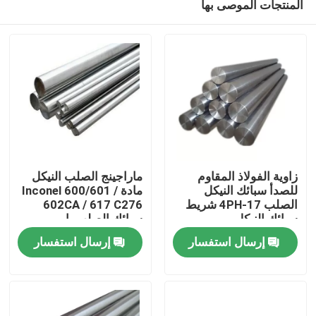
المنتجات الموصى بها
زاوية الفولاذ المقاوم
ماراجينج الصلب النيكل
للصدأ سبائك النيكل
مادة Inconel 600/601 /
الصلب 17-4PH شريط
602CA / 617 C276
سبائك النيكل
سبائك الصلب بار
مسكن
إرسال استفسار
إرسال استفسار
منتجات
معلومات عنا