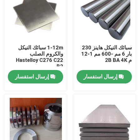
جولة في المعمل
مراقبة الجودة
سبائك النيكل هاينز 230
1-12m سبائك النيكل
بار 6 مم -600 مم 1-12
والكروم الصلب
اتصل بنا
م 2B BA 4K
Hastelloy C276 C22
B2
إرسال استفسار
إرسال استفسار
مادة Inconel 600
مادة Inconel 625
مادة Incoloy 800
مادة Inconel 718