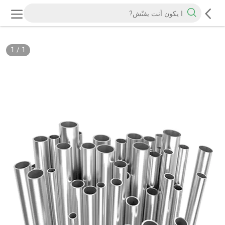
1
/
1