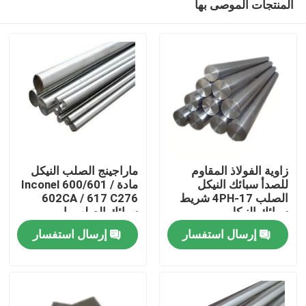
المنتجات الموصى بها
زاوية الفولاذ المقاوم
ماراجينج الصلب النيكل
للصدأ سبائك النيكل
مادة Inconel 600/601 /
الصلب 17-4PH شريط
602CA / 617 C276
سبائك النيكل
سبائك الصلب بار
مسكن
إرسال استفسار
إرسال استفسار
منتجات
معلومات عنا