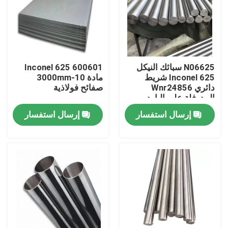
جولة في المعمل
مراقبة الجودة
N06625 سبائك النيكل
600601 Inconel 625
Inconel 625 شريط
مادة 10-3000mm
دائري Wnr24856
صفائح فولاذية
اتصل بنا
المدرفلة على البارد
إرسال استفسار
إرسال استفسار
مادة Inconel 600
مادة Inconel 625
مادة Incoloy 800
مادة Inconel 718