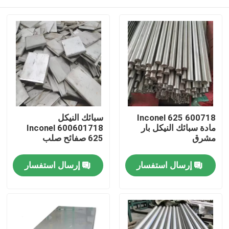
600718 Inconel 625
سبائك النيكل
مادة سبائك النيكل بار
600601718 Inconel
مشرق
625 صفائح صلب
مسكن
إرسال استفسار
إرسال استفسار
منتجات
معلومات عنا