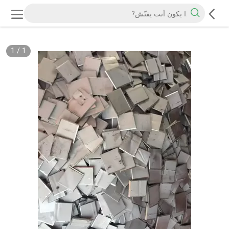
1
/
1