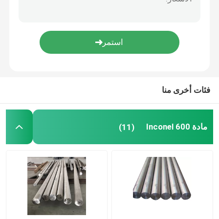
النيكل وسبائك الصلب
سبائك مونيل 400
سبيكة مونيل K500
فئات أخرى منا
ملحقات جسم الشاحنة
مادة Inconel 600
(11)
T مقبض مزلاج
مفصلة حزام شديد التحمل
مزلاج باب مقطورة شاحنة