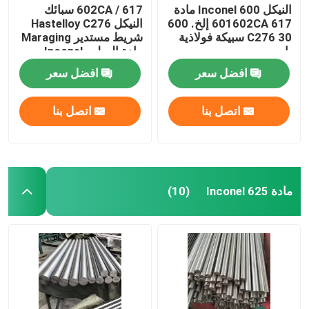
النيكل Inconel 600 مادة
602CA / 617 سبائك
601602CA 617 إلخ. 600
النيكل Hastelloy C276
30 C276 سبيكة فولاذية
شريط مستدير Maraging
بار
مادة الصلب Inconel
600/601
افضل سعر
افضل سعر
اتصل بنا
اتصل بنا
مادة Inconel 625
(10)