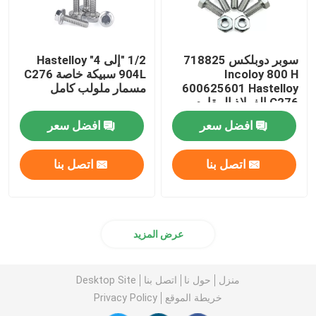
سوبر دوبلكس 718825
1/2 "إلى 4" Hastelloy
Incoloy 800 H
904L سبيكة خاصة C276
600625601 Hastelloy
مسمار ملولب كامل
C276 الفولاذ المقاوم
للصدأ الخاص 625
افضل سعر
افضل سعر
F468AC Hex Heavy
اتصل بنا
اتصل بنا
عرض المزيد
منزل
حول نا
اتصل بنا
Desktop Site
خريطة الموقع
Privacy Policy