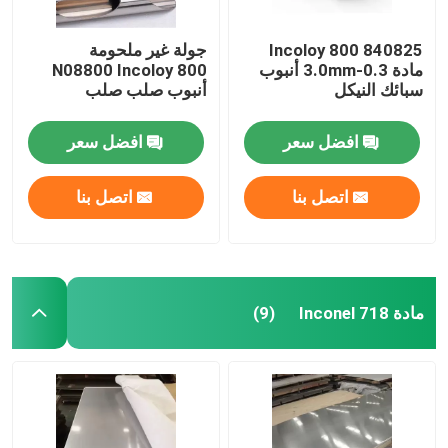
840825 Incoloy 800
جولة غير ملحومة
مادة 0.3-3.0mm أنبوب
N08800 Incoloy 800
سبائك النيكل
أنبوب صلب صلب
افضل سعر
افضل سعر
اتصل بنا
اتصل بنا
مادة Inconel 718
(9)