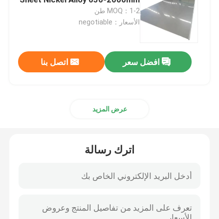
MOQ：1-2 طن
الأسعار：negotiable
Incoloy 800 هـ
Incoloy 800HT
افضل سعر
اتصل بنا
هاستيلوي سي 22
عرض المزيد
276- علي
اترك رسالة
هاستيلوي ب
Hastelloy B2
Hastelloy B3