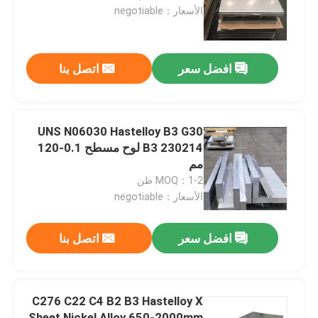
الأسعار：negotiable
جولة في المعمل
افضل سعر
اتصل بنا
مراقبة الجودة
اتصل بنا
UNS N06030 Hastelloy B3 G30
B3 230214 لوح مسطح 0.1-120
مم
مادة Inconel 600
MOQ：1-2 طن
الأسعار：negotiable
مادة Inconel 625
افضل سعر
اتصل بنا
مادة Incoloy 800
C276 C22 C4 B2 B3 Hastelloy X
مادة Inconel 718
Sheet Nickel Alloy 650-2000mm