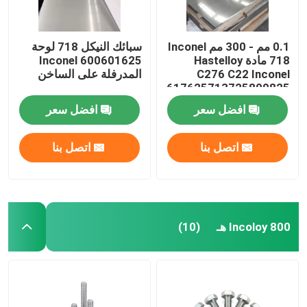
0.1 مم - 300 مم Inconel
سبائك النيكل 718 لوحة
718 مادة Hastelloy
Inconel 600601625
C276 C22 Inconel
المدرفلة على الساخن
600601617625713725800825
Monel 400 K500
افضل سعر
افضل سعر
اتصل بنا
اتصل بنا
Incoloy 800 هـ
(10)