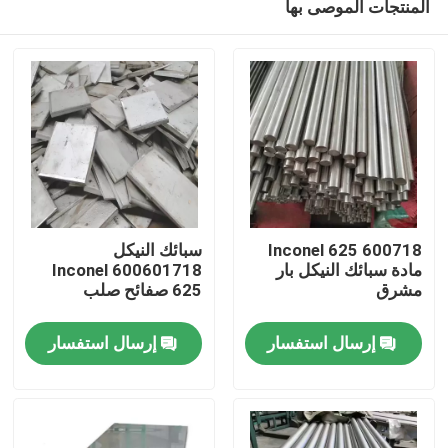
المنتجات الموصى بها
600718 Inconel 625
سبائك النيكل
مادة سبائك النيكل بار
600601718 Inconel
مشرق
625 صفائح صلب
مسكن
إرسال استفسار
إرسال استفسار
منتجات
معلومات عنا