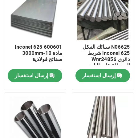
جولة في المعمل
مراقبة الجودة
N06625 سبائك النيكل
600601 Inconel 625
Inconel 625 شريط
مادة 10-3000mm
اتصل بنا
دائري Wnr24856
صفائح فولاذية
المدرفلة على البارد
إرسال استفسار
إرسال استفسار
مادة Inconel 600
مادة Inconel 625
مادة Incoloy 800
مادة Inconel 718