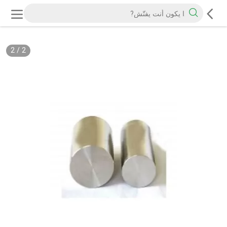
2
/
2