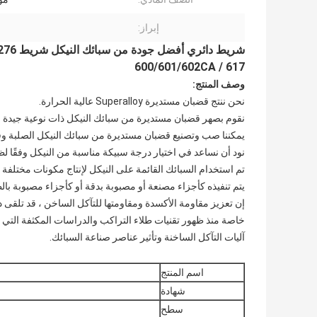
إبراز:
600/601/602CA / 617
وصف المنتج:
نحن ننتج قضبان مستديرة Superalloy عالية الحرارة.
نقوم بصهر قضبان مستديرة من سبائك النيكل ذات نوعية جيدة م
يمكننا صب وتصنيع قضبان مستديرة من سبائك النيكل الصلبة وف
نود أن نساعد في اختيار درجة سبيكة مناسبة من النيكل وفقًا 
تم استخدام السبائك القائمة على النيكل لإنتاج مكونات مختلفة
يتم تنفيذه كأجزاء مصنعة أو مصبوبة بدقة أو كأجزاء مصبوبة با
إن تعزيز مقاومة الأكسدة ومقاومتها للتآكل الساخن ، قد تلقى دف
خاصة منذ ظهور تقنيات طلاء التراكب والدراسات المكثفة التي ت
آليات التآكل الساخنة وتأثير عناصر صناعة السبائك.
اسم المنتج
شهادة
سطح