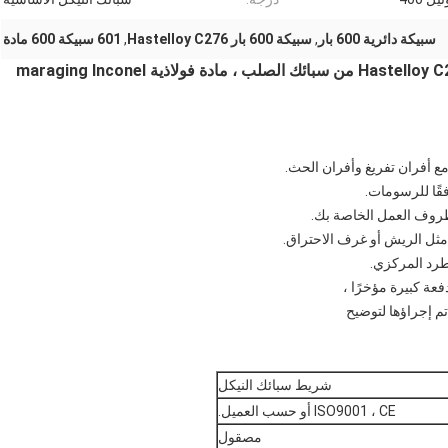
سبيكة دائرية 600 بار
,
سبيكة 600 بار Hastelloy C276
,
601 سبيكة 600 مادة
شريط دائري أفضل جودة من سبائك النيكل شريط Hastelloy C276 من سبائك الصلب ، مادة فولاذية maraging Inconel
ع أفران تفريغ وأفران الحث.
قًا للرسومات.
لظروف العمل الخاصة بك.
 مثل الريش أو غرف الاحتراق.
لطرد المركزي.
عة كبيرة مؤخرًا ،
م إجراؤها لتوضيح
شريط سبائك النيكل
ISO9001 ، CE أو حسب العميل.
مصقول