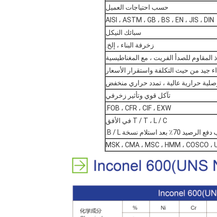
حسب احتياجات العميل
AISI ، ASTM ، GB ، BS ، EN ، JIS ، DIN
سبائك النيكل
زخرفة البناء ، إلخ.
اذ المقاوم للصدأ الفريت ، مع المغناطيسية
اء جيد من حيث التكلفة واستقرار الأسعار
وصلية حرارية عالية ، تمدد حراري منخفض
تآكل قوي وتأثير زخرفي
FOB ، CFR ، CIF ، EXW.
T / T ، L / C في الأفق
MSK ، CMA ، MSC ، HMM ، COSCO ، U