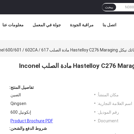
يبحث
اتصل بنا
مراقبة الجودة
جولة في المعمل
معلومات عنا
سبائك مستديرة 600 بار سبائك نيكل Hastelloy C276 Maraging مادة الصلب Inconel
تفاصيل المنتج:
مكان المنشأ:
الصين
اسم العلامة التجارية:
Qingsen
رقم الموديل:
إنكونيل 600
Product Brochure PDF
Document:
شروط الدفع والشحن: