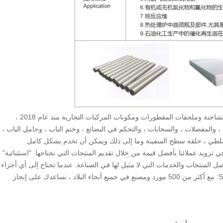
Qingsen ، أحد الموردين الرائدين في الصناعة لأجزاء جسم الشاحنة وملحقات المقطورات ومكونات المركبات التجارية منذ عام 2018 ،
لك نظام قفل الباب ، والمفصلات ، والسحابات ، والتحكم في البضائع ، وختم الباب ، وحامل الباب ،
 للطي ، حلقة سطح السفينة وما إلى ذلك ويمكن أن تخدم بشكل كامل
زويد عملائنا بأفضل قيمة من خلال تقديم المنتجات التي تحتاجها. "استثنائية"
المنتجات والخدمات التي لا مثيل لها في الصناعة. عندما تحتاج إلى أي أجزاء
متعلقة بشاحنة أو مقطورة أو حاوية من أي نوع. STOP SHOP: مع أكثر من 500 مورد ومصنع في جميع أنحاء البلاد ، نساعدك على إنجاز