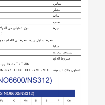
مقاس
معيار
مادة
طلب
ميزة
النوع التمثيلي من الفول
أد
قدرة تشكيل جيدة ، قدرة ثني اللحام ، م
مزايا
شروط التجارة
شروط الدفع
30٪ T / T مقدمًا ، يجب دفع الرصيد 70٪ بعد استلام نسخة B / L.
التعاون مالك السفينة
A ، NYK ، OOCL ، HPL ، YML ، MOL