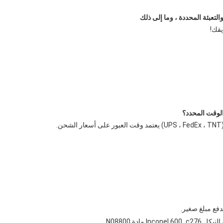
قك!
,
كل c276
Inconel 600 مادة N08800