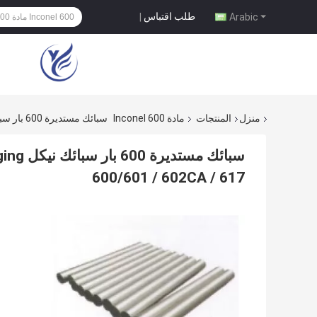
طلب اقتباس
|
Arabic
منزل
المنتجات
مادة Inconel 600
سبائك مستديرة 600 بار سبائك نيكل Hastelloy C276 Maraging مادة الصلب Inconel 600/601 / 602CA / 617
600/601 / 602CA / 617