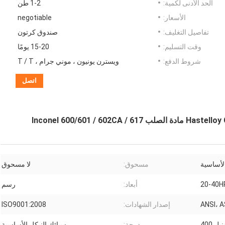
الحد الأدنى لكمية:
1-2 طن
الأسعار:
negotiable
تفاصيل التغليف:
صندوق كرتون
وقت التسليم:
15-20 يومًا
شروط الدفع:
ويسترن يونيون ، موني جرام ، T / T
اتصل
لأساسية
مسحوق:
لا مسحوق
20-40H
أبعاد:
رسم
ANSI، A
إصدار الشهادات:
ISO9001:2008
يل 400
درجة:
سبائك النيكل الأساسية