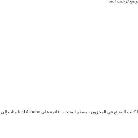
موضع ترحيب أيضا.
ج: اعتمادًا على المنتج الدقيق ، عادةً 500 وحدة ، لا يوجد موك إذا كانت البضائع في المخزون ، معظم المنتجات قائمة على Alibaba لدينا مئات إلى 