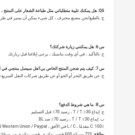
Q5: هل يمكنك تلبية متطلباتي مثل طباعة الشعار على المنتج ، والتعبئة المحددة ، وما إلى ذلك
ج: بالطبع!نحن مصنع محترف ، كل شيء يمكن أن يسير في طري
س 6: هل يمكنني زيارة شركتك؟
ج: بالتأكيد ، في أي وقت يناسبك ، يرجى إبلاغنا قبل زيارتك
س 7: كيف يتم شحن المنتج الخاص بي؟هل سيصل منتجي في الوقت المحدد؟
ج: عن طريق البحر أو الجو أو عن طريق شركات النقل السريع (UPS ، FedEx ، TNT) يعتمد وقت العبور على أسعار الشحن.
س 8: ما هي شروط الدفع؟
ج: إيداع 30٪ T / T ، رصيد 70٪ قبل التسليم.
ب: إيداع 30٪ T / T ، رصيد 70٪ ضد BL.
C: 100٪ مقدمًا ، L / C في الأفق ، Western Union / Paypal لدفع مبلغ صغير.
,
بطاقة:
725 سبيكة 600 قضيب دائري
قضيب دائري من سبائك الني