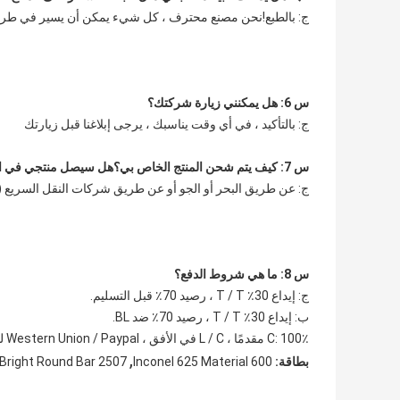
ج: بالطبع!نحن مصنع محترف ، كل شيء يمكن أن يسير في طري
س 6: هل يمكنني زيارة شركتك؟
ج: بالتأكيد ، في أي وقت يناسبك ، يرجى إبلاغنا قبل زيارتك
س 7: كيف يتم شحن المنتج الخاص بي؟هل سيصل منتجي في الوقت المحدد؟
ج: عن طريق البحر أو الجو أو عن طريق شركات النقل السريع (UPS ، FedEx ، TNT) يعتمد وقت العبور على أسعار الشحن.
س 8: ما هي شروط الدفع؟
ج: إيداع 30٪ T / T ، رصيد 70٪ قبل التسليم.
ب: إيداع 30٪ T / T ، رصيد 70٪ ضد BL.
C: 100٪ مقدمًا ، L / C في الأفق ، Western Union / Paypal لدفع مبلغ صغير.
,
بطاقة:
600 Inconel 625 Material
2507 Bright Round Bar