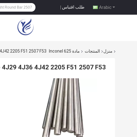
طلب اقتباس
|
Arabic
منزل
المنتجات
مادة Inconel 625
4J29 4J36 4J42 2205 F51 2507 F53 قضيب
4J29 4J36 4J42 2205 F51 2507 F53 قضيب دائري لامع مؤكسد