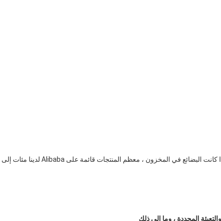
ج: اعتمادًا على المنتج الدقيق ، عادةً 500 وحدة ، لا يوجد موك إذا كانت البضائع في المخزون ، معظم المنتجات قائمة على Alibaba لدينا مئات إلى 