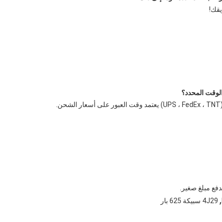
قك!
,
4J29 سبيكة 625 بار