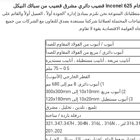
اتك المتنوعة.نحن نلتزم بمبادئ إدارة "الجودة أولاً ، العميل أولاً والقائم على
لاحتياجات المحتملة لعملائنا.شركتنا مستعدة بصدق للتعاون مع الشركات من جميع
 العولمة الاقتصادية بقوة لا تقاوم.
أنبوب / أنبوب من الفولاذ المقاوم للصدأ
أنبوب دائري / مربع من الفولاذ المقاوم للصدأ
أنابيب مربعة ، أنابيب مستطيلة ، أنابيب مستديرة
0.5 ~ 75 ملم
القطر الخارجي (الأنبوب):
1) أنبوب دائري: 8 مم إلى 680 مم
2) أنبوب مربع: 10x10mm إلى 300x300mm
3) أنبوب مستطيل: 10x20mm إلى 120x180mm
تلميع ، تلدين ، تخليل ، مشرق
درفلة باردة / ساخنة
304،304 لتر ، 309 س ، 310 ق ، 316،316Ti ، 317،317 لتر ، 321،347،347H ، 304N ، 316L ، 316N ،
201،202
 ، اختبار ضغط الماء ، اختبار تعفن الكريستال ، الحرارة