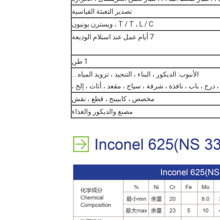
تصدير التعبئة القياسية
T / T ، L / C ، ويسترن يونيون
7 أيام عمل عند استلام الوديعة
1 طن
الأنبوب: الديكور ، البناء ، التنجيد ، تزويد المياه ...
 درج ، باب ، نافذة ، شرفة ، سياج ، مقعد ، أثاث ، إلخ ،
مخصص ، كايبينج ، قطع ، نقش
مصنع والديكور والغذاء