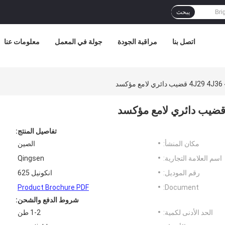
يبحث
اتصل بنا
مراقبة الجودة
جولة في المعمل
معلومات عنا
 دائري لامع مؤكسد
تفاصيل المنتج:
مكان المنشأ:
الصين
اسم العلامة التجارية:
Qingsen
رقم الموديل:
انكونيل 625
Product Brochure PDF
Document:
شروط الدفع والشحن:
الحد الأدنى لكمية:
1-2 طن