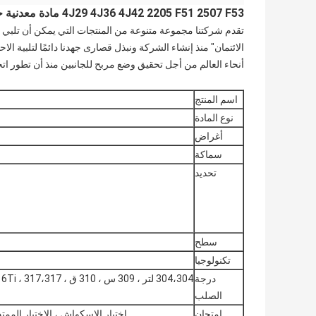
4J29 4J36 4J42 2205 F51 2507 F53 مادة معدنية خام Inconel 625 قضيب دائري مشرق قضيب من سبائك النيكل
تقدم شركتنا مجموعة متنوعة من المنتجات التي يمكن أن تلبي متطلب
الائتمان" منذ إنشاء الشركة ونبذل قصارى جهدنا دائمًا لتلبية ا
أنحاء العالم من أجل تحقيق وضع مربح للجانبين منذ أن تطور اتجاه
اسم المنتج
نوع المادة
أغراض
سماكة
تحديد
سطح
تكنولوجيا
درجة
الصلب
امتحان
اختبار الاسكواش ، الاختبار الممتد