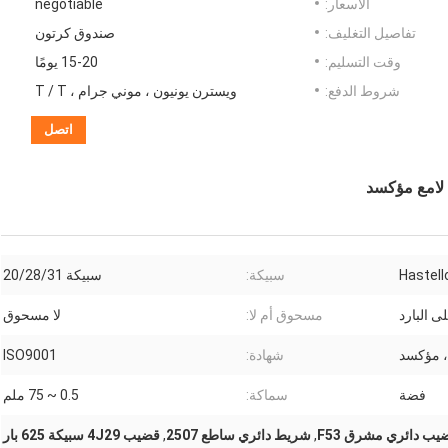
الأسعار:
negotiable
تفاصيل التغليف:
صندوق كرتون
وقت التسليم:
15-20 يومًا
شروط الدفع:
ويسترن يونيون ، موني جرام ، T / T
اتصل
Hastello
سبيكة:
سبيكة 20/28/31
ى البارد
مسحوق أم لا:
لا مسحوق
 مؤكسد
شهادة:
ISO9001
فضة
سماكة:
0.5 ~ 75 ملم
يب دائري مشرق F53
,
شريط دائري ساطع 2507
,
قضيب 4J29 سبيكة 625 بار