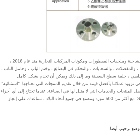
Qingsen ، أحد الموردين الرائدين في الصناعة لأجزاء جسم الشاحنة وملحقات المقطورات ومكونات المركبات التجارية منذ عام 2018 ،
لك نظام قفل الباب ، والمفصلات ، والسحابات ، والتحكم في البضائع ، وختم الباب ، وحامل الباب ،
 للطي ، حلقة سطح السفينة وما إلى ذلك ويمكن أن تخدم بشكل كامل
زويد عملائنا بأفضل قيمة من خلال تقديم المنتجات التي تحتاجها. "استثنائية"
المنتجات والخدمات التي لا مثيل لها في الصناعة. عندما تحتاج إلى أي أجزاء
متعلقة بشاحنة أو مقطورة أو حاوية من أي نوع. STOP SHOP: مع أكثر من 500 مورد ومصنع في جميع أنحاء البلاد ، نساعدك على إنجاز
موضع ترحيب أيضا.