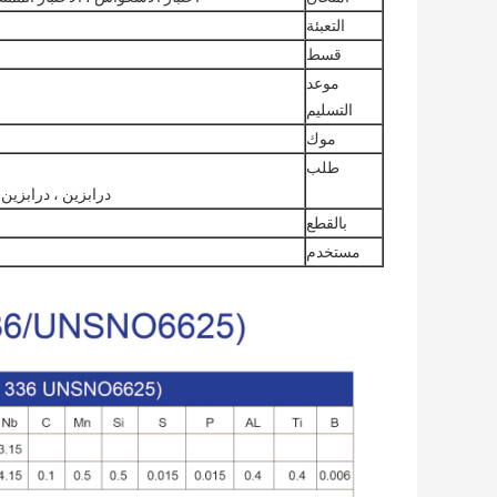
التعبئة
قسط
موعد
التسليم
موك
طلب
درابزين ، درابزين ،
بالقطع
مستخدم