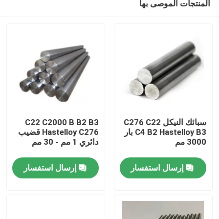
المنتجات الموصى بها
سبائك النيكل C276 C22
C22 C2000 B B2 B3
C4 B2 Hastelloy B3 بار
Hastelloy C276 قضيب
3000 مم
دائري 1 مم - 30 مم
مسكن
إرسال استفسار
إرسال استفسار
منتجات
معلومات عنا