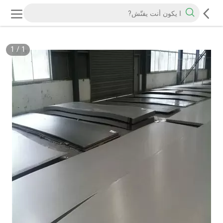
1
/
1