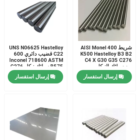
جولة في المعمل
مراقبة الجودة
شريط AISI Monel 400
UNS N06625 Hastelloy
K500 Hastelloy B3 B2
C22 قضيب دائري 600
اتصل بنا
Inconel 718600 ASTM
C4 X G30 G35 C276
من سبائك النيكل
B575 سبائك نيكل C276
C4 Hastelloy X B B2
إرسال استفسار
إرسال استفسار
مادة Inconel 600
B3 C276 C22
مادة Inconel 625
مادة Incoloy 800
مادة Inconel 718