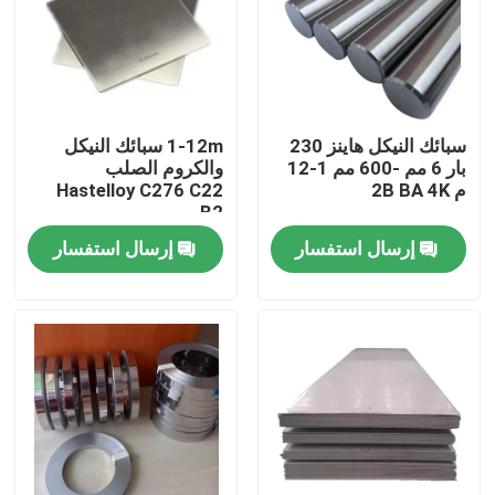
جولة في المعمل
مراقبة الجودة
سبائك النيكل هاينز 230
1-12m سبائك النيكل
بار 6 مم -600 مم 1-12
والكروم الصلب
م 2B BA 4K
Hastelloy C276 C22
اتصل بنا
B2
إرسال استفسار
إرسال استفسار
مادة Inconel 600
مادة Inconel 625
مادة Incoloy 800
مادة Inconel 718