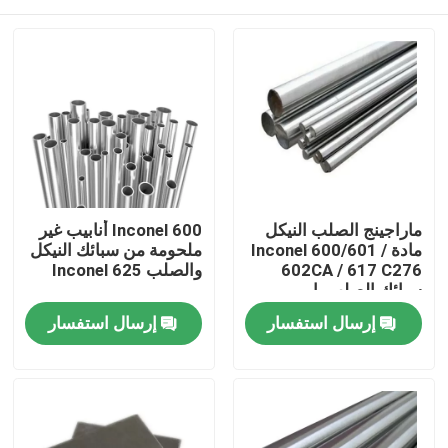
ماراجينج الصلب النيكل
Inconel 600 أنابيب غير
مادة Inconel 600/601 /
ملحومة من سبائك النيكل
602CA / 617 C276
والصلب Inconel 625
سبائك الصلب بار
مسكن
إرسال استفسار
إرسال استفسار
منتجات
معلومات عنا