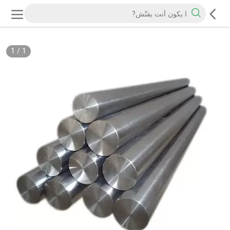
1
/
1