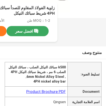
4PH شريط سبائك النيكل
MOQ：1-2 طن
الأسعا
افضل سعر
منتوج وصف
k500 سبائك النيكل الصلب ، سبائك النيكل
الصلب 6 مم ، شريط سبائك النيكل 4PH
تسليط الضوء:
,
6mm Nickel Alloy Steel
,
4PH nickel alloy bar
Product Brochure PDF
Document
اسم العلامة التجارية
Qingsen