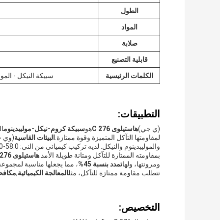
الطول
المواد
صلابة
قابلية التصنيع
الكلمات الرئيسية
سبيكة النيكل - الموليبدينوم - ا
التطبيقات:
(ي جي)
هاستيلوى C 276
هو
سبيكة كروم-نيكل-موليبدينوم
ال
لمقاومتها التآكل المتميزة وقوة ممتازة.
البيئات القاسية
(وي ج
بمقاومته الممتازة للتآكل ومتانة طويلة الأمد.
هاستيلوى C 276
ومرونتها، ولها
تمدد بنسبة 45%
، مما يجعلها مناسبة لمجموع
تتطلب مقاومة ممتازة للتآكل، مثل
المعالجة الكيميائية
,
مكافحة
التخصيص: