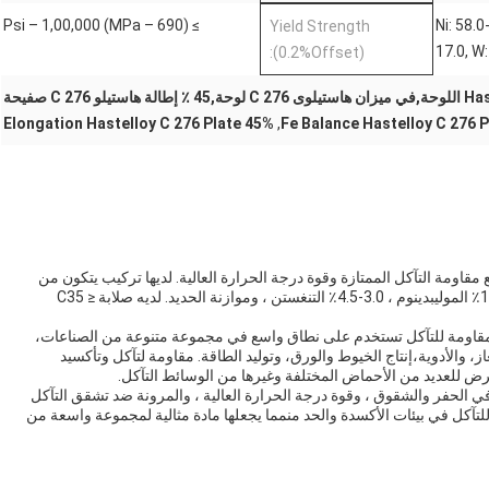
≥ Psi – 1,00,000 (MPa – 690)
Ni: 58.0
Yield Strength
17.0, W:
(0.2%Offset):
45% Elongation Hastelloy C 276 Plate
,
Fe Balance Hastelloy C 276 P
نوم-كروم مع مقاومة التآكل الممتازة وقوة درجة الحرارة العالية. لديها تركيب يتكون من
58.0-63.0٪ من النيكل، 16.0-18.0٪ من الكروم، 15.0-17.0٪ الموليبدينوم ، 3.0-4.5٪ التنغستن ، وموازنة الحديد. لديه صلابة ≤ C35
ة الاستخدامات مقاومة للتآكل تستخدم على نطاق واسع في مجموعة متنوعة من الصناعات،
از، والأدوية،إنتاج الخيوط والورق، وتوليد الطاقة. مقاومة لتآكل وتأكسيد
تعرض للعديد من الأحماض المختلفة وغيرها من الوسائط التآكل.
متها المتميزة للتآكل في الحفر والشقوق ، وقوة درجة الحرارة العالية ، والمرونة ضد تشقق التآكل
ية للتآكل في بيئات الأكسدة والحد منمما يجعلها مادة مثالية لمجموعة واسعة من