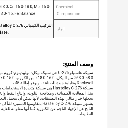
-63.0, Cr: 16.0-18.0, Mo: 15.0-
Chemical
 3.0-4.5, Fe: Balance
Composition:
التركيب الكيميائي Hastelloy C 276 اللوحة,في ميزان هاستيلوى C 276 لوحة,45 ٪ إطالة هاستيلو C 276 صفيحة
إبراز:
late
,
وصف المنتج:
سبيكة هاستيلو C-276 هي سبيكة نيكل-موليبدي
Rockwell وقابلية جيدة للصناعة ، ويوفر إطالة 45٪.
سبيكة Hastelloy C-276 هي سبيكة متعدد
مثل المعالجة الكيميائية، ومكافحة التلوث، وإنتاج النفط والغ
يجعلها خيار مثالي لهذه التطبيقات، لأنها يمكن أن تتحمل ال
يشتهر سبيكة Hastelloy C-276 بمقاو
الناتج عن الإجهاد الناجم عن الكلوريد.كما أنها مقاومة للغا
التطبيقات.