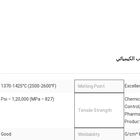
1370-1425°C (2500-2600°F)
Excelle
Melting Point:
Psi – 1,20,000 (MPa – 827)
Chemica
Control
Tensile Strength:
Pharmac
Product
Good
8
Weldability: