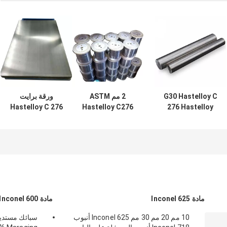
G30 Hastelloy C
2 مم ASTM
ورقة برايت
Hastelloy C 276
Hastelloy C276
276 Hastelloy
Round Bar Soft
الربيع لفائف الأسلاك
مدرفلة على البارد
صلب 2000-
1-1000 مم مشرق
على الساخن 0.5-20
5000mm
مم
مادة Inconel 625
مادة Inconel 600
10 مم 20 مم 30 مم Inconel 625 أنبوب