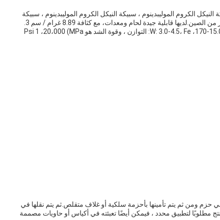
روم ، سبيكة النيكل الكروم الموليبدينوم ، سبيكة النيكل الكروم الموليبدينوم ، سبيكة
درجة حرارة عالية مع رقم الطراز Hastelloy C 276 ومصدر من الصين.لديها قابلية جيدة لحام ومعدات، مع كثافة 8.89 غرام / سم 3.
التكوين الكيميائي هو Ni: 58.0-63.0، كري: 16.0-18.0(مو) 15.0-170، W: 3.0-4.5، Fe: التوازن ، وقوة الشد هو Psi 1 ،20،000 (MPa
كل قضيب ، معبأة في حزم ومن ثم يتم تأمينها بأحزمة سلكية أو غلاف متقلص.ثم يتم نقلها في
تج مطلوبًا لتطبيق محدد ، فيمكن أيضًا تعبئته في أكياس أو حاويات مصممة