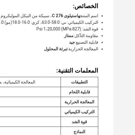
الخصائص:
اسم المنتج
هاستيلوى C 276
، سبيكة من النيكل الموليكروم
التركيب الكيميائي: ني: 58.0-63.0، كري: 16.0-18.0(مو) 15.0-170، W: 3.0-4.5، Fe: الرصيد
قوة الشد: Psi 1،20,000 (MPa 827)
مقاومة التآكل:
ممتاز
قابلية التصنيع:
جيد
المعالجة الحرارية:
تبرئة المحلول
المعلمات التقنية:
التطبيقات
المعالجة الكيميائية، م
قابلية اللحام
المعالجة الحرارية
التركيب الكيميائي
قوة الشد
النماذج