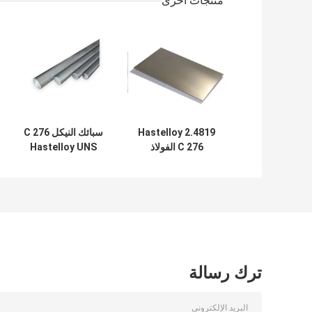
منتجات أخرى
2.4819 Hastelloy
سبائك النيكل C 276
C 276 الفولاذ
Hastelloy UNS
المقاوم للصدأ لفائف
N0276 2.4819 بار
لوحة أنبوب مربع
1-1000 مم
جولة بار
ترك رسالة