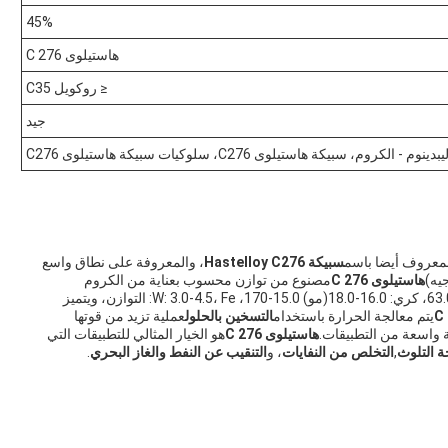
45%
هاستيلوى C 276
≤ روكويل C35
جيد
لكروم، سبيكة هاستيلوى C276، سلوكيات سبيكة هاستيلوى C276
معروف أيضا باسم
سبيكة Hastelloy C276
، والمعروفة على نطاق واسع
يه)
هاستيلوى C 276
مصنوع من توازن محسوب بعناية من الكروم
والموليبدينوم والنيكل. لديه تركيب كيميائي من الني: 58.0-63.0، كري: 16.0-18.0(مو) 15.0-170، W: 3.0-4.5، Fe: التوازن، ويتميز
يتم معالجة الحرارة باستخدام
التسخين بالحلول
عملية تزيد من قوتها
ة واسعة من التطبيقات.
هاستيلوى C 276
هو الخيار المثالي للتطبيقات التي
 التلوث
,
التخلص من النفايات
، و
التنقيب عن النفط والغاز البحري
.