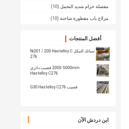
مفصلة حزام شديد التحمل
(10)
مزلاج باب مقطورة شاحنة
(10)
أفضل المنتجات
سبائك النيكل Ni201 / 200 Hastelloy C
276
2000-5000mm قضيب دائري
Hastelloy C276
قضيب G30 Hastelloy C276
ابن دردش الآن