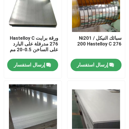
جولة في المعمل
مراقبة الجودة
سبائك النيكل Ni201 /
ورقة برايت Hastelloy C
200 Hastelloy C 276
276 مدرفلة على البارد
على الساخن 0.5-20 مم
اتصل بنا
إرسال استفسار
إرسال استفسار
مادة Inconel 600
مادة Inconel 625
مادة Incoloy 800
مادة Inconel 718