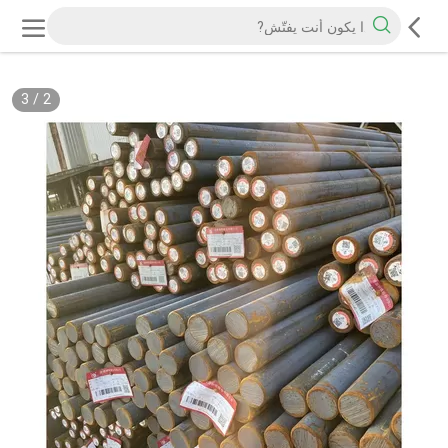
3
/
2