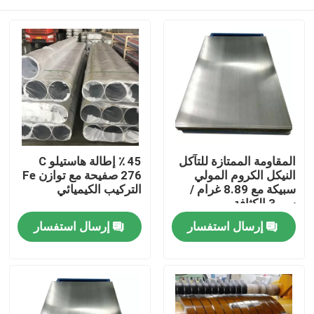
المقاومة الممتازة للتآكل
45 ٪ إطالة هاستيلو C
النيكل الكروم المولي
276 صفيحة مع توازن Fe
سبيكة مع 8.89 غرام /
التركيب الكيميائي
سم 3 الكثافة
مسكن
إرسال استفسار
إرسال استفسار
منتجات
معلومات عنا