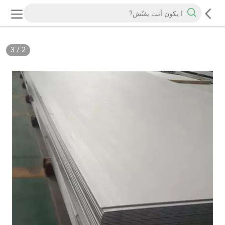
3
/
2