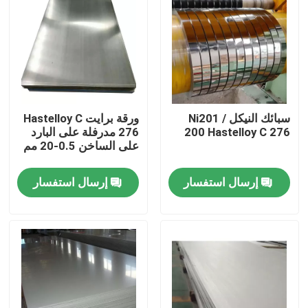
جولة في المعمل
مراقبة الجودة
سبائك النيكل Ni201 /
ورقة برايت Hastelloy C
اتصل بنا
200 Hastelloy C 276
276 مدرفلة على البارد
على الساخن 0.5-20 مم
مادة Inconel 600
إرسال استفسار
إرسال استفسار
مادة Inconel 625
مادة Incoloy 800
مادة Inconel 718