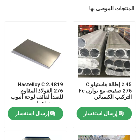
المنتجات الموصى بها
45 ٪ إطالة هاستيلو C
2.4819 Hastelloy C
276 صفيحة مع توازن Fe
276 الفولاذ المقاوم
التركيب الكيميائي
للصدأ لفائف لوحة أنبوب
مسكن
مربع جولة بار
إرسال استفسار
إرسال استفسار
منتجات
معلومات عنا