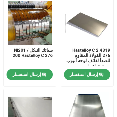
جولة في المعمل
مراقبة الجودة
اتصل بنا
2.4819 Hastelloy C
سبائك النيكل Ni201 /
276 الفولاذ المقاوم
200 Hastelloy C 276
للصدأ لفائف لوحة أنبوب
مادة Inconel 600
مربع جولة بار
إرسال استفسار
إرسال استفسار
مادة Inconel 625
مادة Incoloy 800
مادة Inconel 718