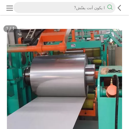
1
/
1