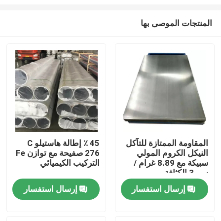
المنتجات الموصى بها
المقاومة الممتازة للتآكل
45 ٪ إطالة هاستيلو C
النيكل الكروم المولي
276 صفيحة مع توازن Fe
مسكن
سبيكة مع 8.89 غرام /
التركيب الكيميائي
سم 3 الكثافة
منتجات
إرسال استفسار
إرسال استفسار
معلومات عنا