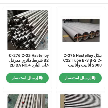
نيكل C-276 Hastelloy
C-276 C-22 Hastelloy
C22 Tube B-3 B-2 C-
B2 شريط دائري مدرفل
2000 أنابيب وأنابيب
على البارد 2B BA NO.4
مسكن
إرسال استفسار
إرسال استفسار
منتجات
معلومات عنا