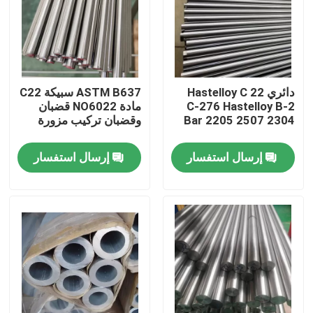
جولة في المعمل
مراقبة الجودة
دائري Hastelloy C 22
ASTM B637 سبيكة C22
C-276 Hastelloy B-2
مادة NO6022 قضبان
Bar 2205 2507 2304
وقضبان تركيب مزورة
اتصل بنا
إرسال استفسار
إرسال استفسار
مادة Inconel 600
مادة Inconel 625
مادة Incoloy 800
مادة Inconel 718