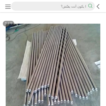
1
/
1