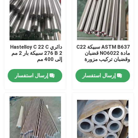
جولة في المعمل
مراقبة الجودة
ASTM B637 سبيكة C22
دائري Hastelloy C 22 C
مادة NO6022 قضبان
276 B 2 سبيكة بار 2 مم
اتصل بنا
وقضبان تركيب مزورة
إلى 400 مم
إرسال استفسار
إرسال استفسار
مادة Inconel 600
مادة Inconel 625
مادة Incoloy 800
مادة Inconel 718