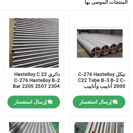
المنتجات الموصى بها
نيكل C-276 Hastelloy
دائري Hastelloy C 22
C-276 Hastelloy B-2
C22 Tube B-3 B-2 C-
2000 أنابيب وأنابيب
Bar 2205 2507 2304
مسكن
إرسال استفسار
إرسال استفسار
منتجات
معلومات عنا