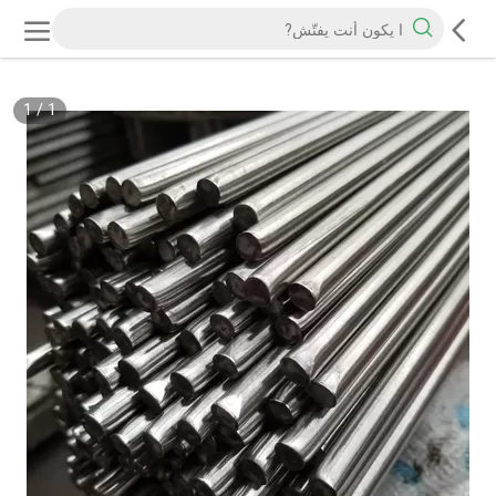
1
/
1