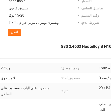
الأسعار:
negotiable
تفاصيل التغليف:
صندوق كرتون
وقت التسليم:
15-20 يومًا
شروط الدفع:
ويسترن يونيون ، موني جرام ، T / T
اتصل
1mm ~
رقم الموديل:
ق 276
مسحوق أم لا:
لا مسحوق
2B / BA
مسحوب على البارد ، مسحوب على
تقنية:
الساخن
طع الصلب
الحر