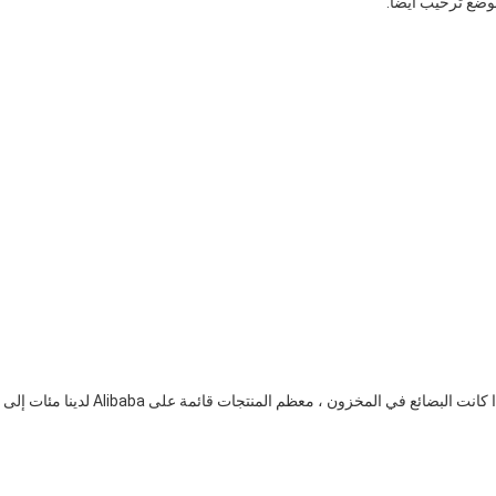
موضع ترحيب أيضا.
ج: اعتمادًا على المنتج الدقيق ، عادةً 500 وحدة ، لا يوجد موك إذا كانت البضائع في المخزون ، معظم المنتجات قائمة على Alibaba لدينا مئات إلى 