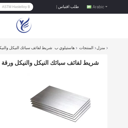
طلب اقتباس
|
Arabic
منزل
المنتجات
هاستيلوي ب
شريط لفائف سبائك النيكل والنيكل ورقة elloy B N10665 2.4617
شريط لفائف سبائك النيكل والنيكل ورقة G30 2.4603 Hastelloy B N10665 2.4617