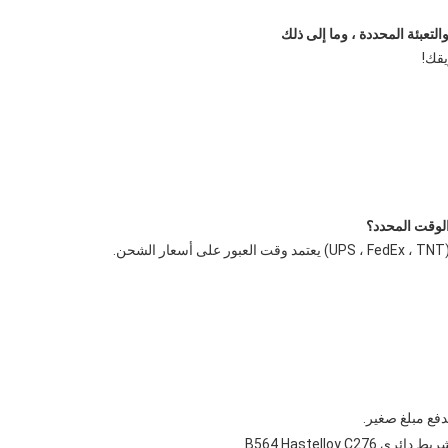
قك!
يط دائري B564 Hastelloy C276