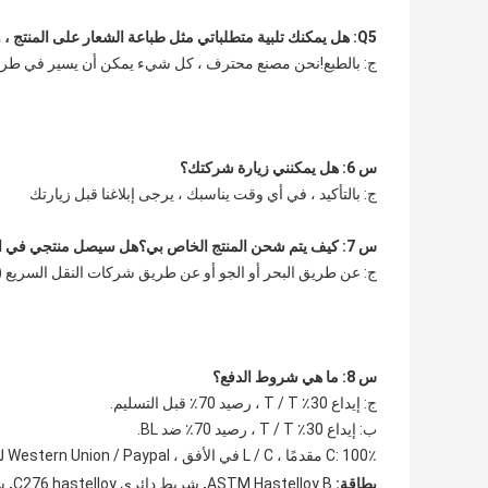
Q5: هل يمكنك تلبية متطلباتي مثل طباعة الشعار على المنتج ، والتعبئة المحددة ، وما إلى ذلك
ج: بالطبع!نحن مصنع محترف ، كل شيء يمكن أن يسير في طري
س 6: هل يمكنني زيارة شركتك؟
ج: بالتأكيد ، في أي وقت يناسبك ، يرجى إبلاغنا قبل زيارتك
س 7: كيف يتم شحن المنتج الخاص بي؟هل سيصل منتجي في الوقت المحدد؟
ج: عن طريق البحر أو الجو أو عن طريق شركات النقل السريع (UPS ، FedEx ، TNT) يعتمد وقت العبور على أسعار الشحن.
س 8: ما هي شروط الدفع؟
ج: إيداع 30٪ T / T ، رصيد 70٪ قبل التسليم.
ب: إيداع 30٪ T / T ، رصيد 70٪ ضد BL.
C: 100٪ مقدمًا ، L / C في الأفق ، Western Union / Paypal لدفع مبلغ صغير.
,
,
بطاقة:
ASTM Hastelloy B
شريط دائري C276 hastelloy
شر