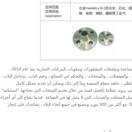
Qingsen ، أحد الموردين الرائدين في الصناعة لأجزاء جسم الشاحنة وملحقات المقطورات ومكونات المركبات التجارية منذ عام 2018 ،
لك نظام قفل الباب ، والمفصلات ، والسحابات ، والتحكم في البضائع ، وختم الباب ، وحامل الباب ،
 للطي ، حلقة سطح السفينة وما إلى ذلك ويمكن أن تخدم بشكل كامل
زويد عملائنا بأفضل قيمة من خلال تقديم المنتجات التي تحتاجها. "استثنائية"
المنتجات والخدمات التي لا مثيل لها في الصناعة. عندما تحتاج إلى أي أجزاء
متعلقة بشاحنة أو مقطورة أو حاوية من أي نوع. STOP SHOP: مع أكثر من 500 مورد ومصنع في جميع أنحاء البلاد ، نساعدك على إنجاز