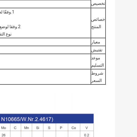
تخصيص
1.وفقًا لعملية التحضير يمكن تقسيمها إلى سبائك فائقة التشوه ،
خصائص
المنتج
2.وفقا لوضع التعزيز ، هناك نوع تعزيز الحل الصلب ، هطول الأمطار
نوع الت
معيار
تقتيش
موعد
التسليم
شروط
السعر