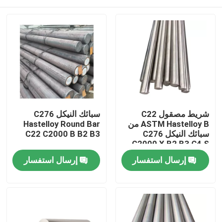
شريط مصقول C22
سبائك النيكل C276
ASTM Hastelloy B من
Hastelloy Round Bar
سبائك النيكل C276
C22 C2000 B B2 B3
C2000 X B2 B3 C4 S
G35
مسكن
إرسال استفسار
إرسال استفسار
منتجات
معلومات عنا