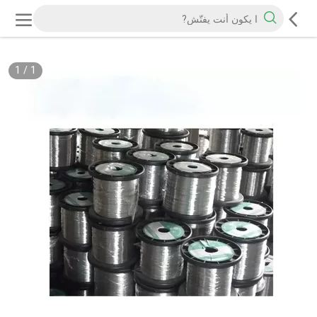
1
/
1