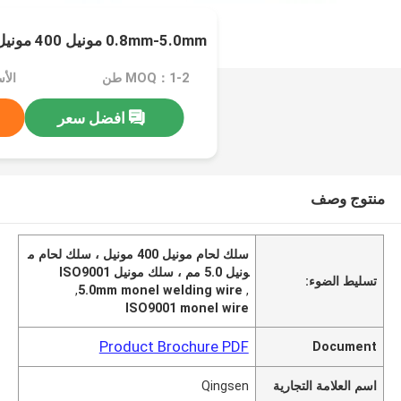
0.8mm-5.0mm مونيل 400 مونيل سلك لحام ISO9001
MOQ：1-2 طن
الأسعا
افضل سعر
منتوج وصف
سلك لحام مونيل 400 مونيل ، سلك لحام م
ونيل 5.0 مم ، سلك مونيل ISO9001
تسليط الضوء:
,
5.0mm monel welding wire
,
ISO9001 monel wire
Product Brochure PDF
Document
اسم العلامة التجارية
Qingsen