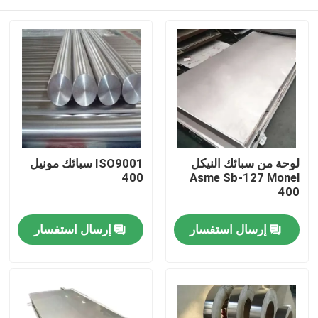
لوحة من سبائك النيكل
ISO9001 سبائك مونيل
400
Asme Sb-127 Monel
400
مسكن
إرسال استفسار
إرسال استفسار
منتجات
معلومات عنا