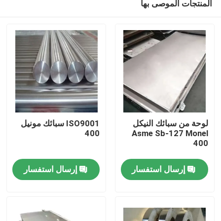
المنتجات الموصى بها
لوحة من سبائك النيكل
ISO9001 سبائك مونيل
400
Asme Sb-127 Monel
400
مسكن
إرسال استفسار
إرسال استفسار
منتجات
معلومات عنا