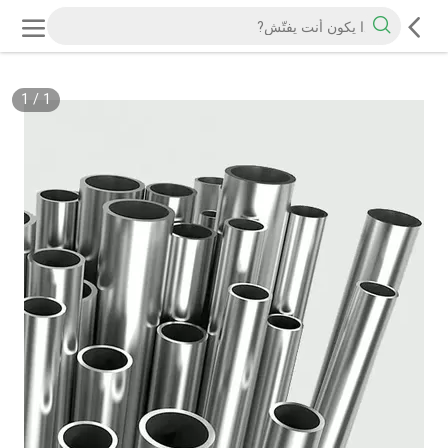
1
/
1