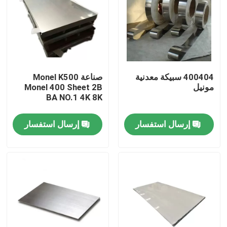
جولة في المعمل
مراقبة الجودة
400404 سبيكة معدنية
صناعة Monel K500
مونيل
Monel 400 Sheet 2B
اتصل بنا
BA NO.1 4K 8K
إرسال استفسار
إرسال استفسار
مادة Inconel 600
مادة Inconel 625
مادة Incoloy 800
مادة Inconel 718