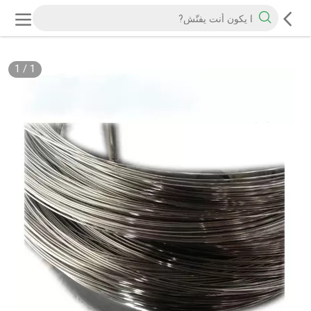
1
/
1