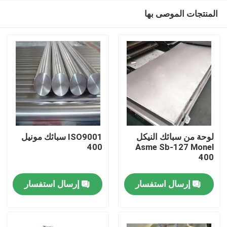
المنتجات الموصى بها
لوحة من سبائك النيكل
ISO9001 سبائك مونيل
400
Asme Sb-127 Monel
400
مسكن
إرسال استفسار
إرسال استفسار
منتجات
معلومات عنا