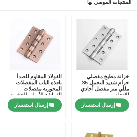
المنتجات الموصى بها
خزانة مطبخ مفصلي
الفولاذ المقاوم للصدأ
حزام شديد التحمل 35
نافذة الباب المفصلات
مللي متر مفصل أحادي
المحورية مفصلات
الاتجاه
الفراشة للأبواب الخشبية
مسكن
الثقيلة
إرسال استفسار
إرسال استفسار
منتجات
معلومات عنا