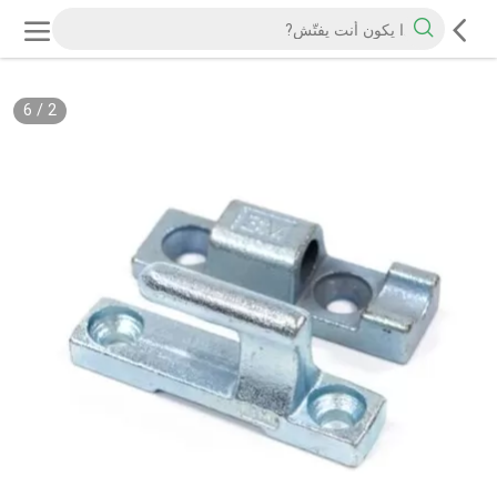
6
/
2