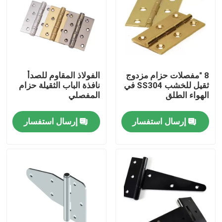
جولة في المعمل
مراقبة الجودة
8 "مفصلات حزام مزدوج
الفولاذ المقاوم للصدأ
ثقيل للخشب SS304 في
نافذة الباب الثقيلة حزام
اتصل بنا
الهواء الطلق
المفصلي
إرسال استفسار
إرسال استفسار
مادة Inconel 600
مادة Inconel 625
مادة Incoloy 800
مادة Inconel 718