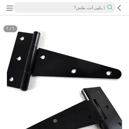
1
/
1