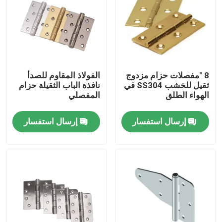
جولة في المعمل
مراقبة الجودة
8 "مفصلات حزام مزدوج
الفولاذ المقاوم للصدأ
ثقيل للخشب SS304 في
نافذة الباب الثقيلة حزام
اتصل بنا
الهواء الطلق
المفصلي
إرسال استفسار
إرسال استفسار
مادة Inconel 600
مادة Inconel 625
مادة Incoloy 800
مادة Inconel 718