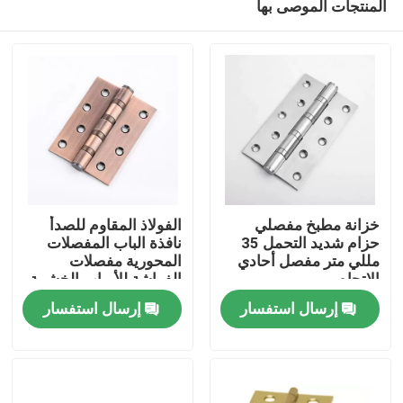
المنتجات الموصى بها
خزانة مطبخ مفصلي
الفولاذ المقاوم للصدأ
حزام شديد التحمل 35
نافذة الباب المفصلات
مللي متر مفصل أحادي
المحورية مفصلات
الاتجاه
الفراشة للأبواب الخشبية
مسكن
الثقيلة
إرسال استفسار
إرسال استفسار
منتجات
معلومات عنا