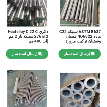
جولة في المعمل
مراقبة الجودة
ASTM B637 سبيكة C22
دائري Hastelloy C 22 C
مادة NO6022 قضبان
276 B 2 سبيكة بار 2 مم
وقضبان تركيب مزورة
إلى 400 مم
اتصل بنا
إرسال استفسار
إرسال استفسار
مادة Inconel 600
مادة Inconel 625
مادة Incoloy 800
مادة Inconel 718