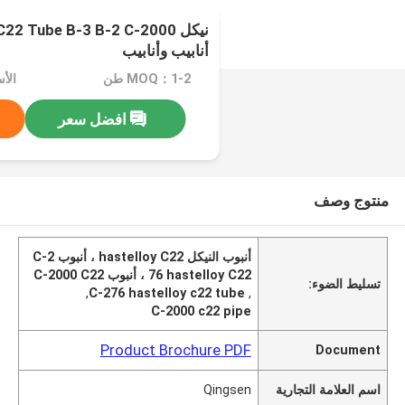
نيكل 22 Tube B-3 B-2 C-2000
أنابيب وأنابيب
MOQ：1-2 طن
الأسعا
افضل سعر
منتوج وصف
أنبوب النيكل hastelloy C22 ، أنبوب C-2
76 hastelloy C22 ، أنبوب C-2000 C22
تسليط الضوء:
,
C-276 hastelloy c22 tube
,
C-2000 c22 pipe
Product Brochure PDF
Document
اسم العلامة التجارية
Qingsen