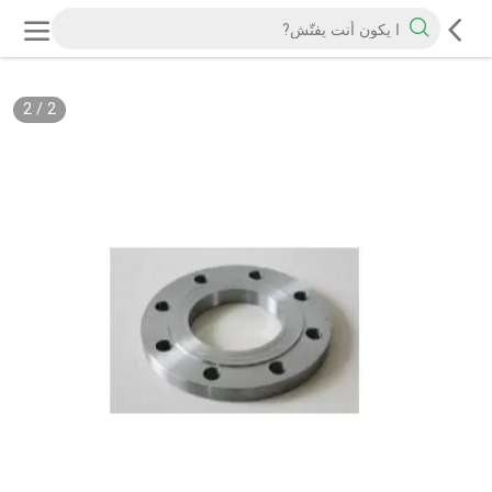
2
/
2