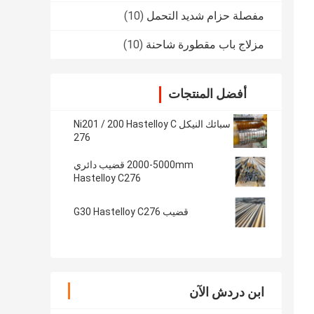
مفصلة حزام شديد التحمل
(10)
مزلاج باب مقطورة شاحنة
(10)
أفضل المنتجات
سبائك النيكل Ni201 / 200 Hastelloy C
276
2000-5000mm قضيب دائري
Hastelloy C276
قضيب G30 Hastelloy C276
ابن دردش الآن