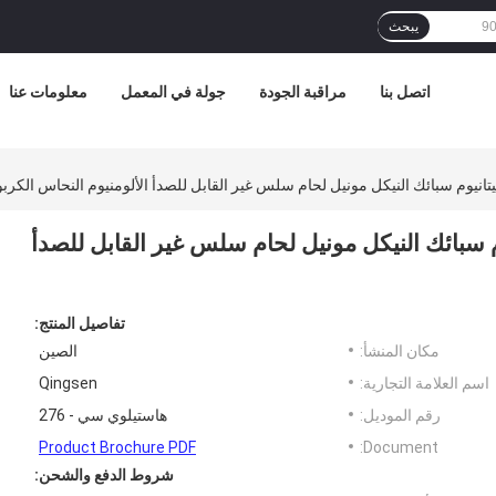
يبحث
اتصل بنا
مراقبة الجودة
جولة في المعمل
معلومات عنا
904L C22 Haste التيتانيوم سبائك النيكل مونيل لحام سلس غير القابل للصدأ
تفاصيل المنتج:
مكان المنشأ:
الصين
اسم العلامة التجارية:
Qingsen
رقم الموديل:
هاستيلوي سي - 276
Product Brochure PDF
Document:
شروط الدفع والشحن: