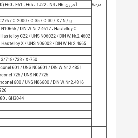
درجة
آخرون: 253Ma ، 254SMo ، 654SMo ، F50 (UNSS32100) F60 ، F61 ، F65 ، 1J22 ، N4 ، N6 إلخ
 C276 / C-2000 / G-35 / G-30 / X / N / g
10665 / DIN W. Nr.2.4617 ، Hastelloy C ،
Hastelloy C22 / UNS N06022 / DIN W. Nr.2.4602 ،
 Hastelloy X / UNS N06002 / DIN W. Nr.2.4665
25/713/718/738 / X-750
conel 601 / UNS N06601 / DIN W. Nr.2.4851 ،
Inconel 725 / UNS N07725 ،
Inconel 600 / UNS N06600 / DIN W. Nr.2.4816
/926
180 ، GH3044