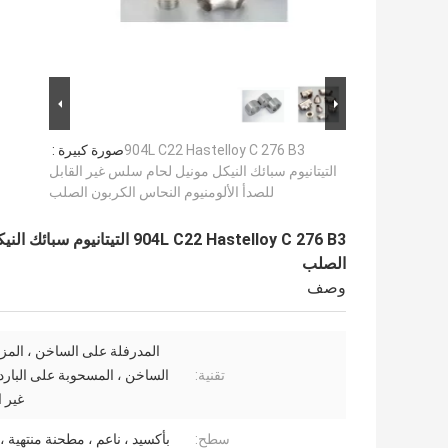
904L C22 Hastelloy C 276 B3
صورة كبيرة :
التيتانيوم سبائك النيكل مونيل لحام سلس غير القابل
للصدأ الألومنيوم النحاس الكربون الصلب
904L C22 Hastelloy C 276 B3
الصلب
وصف
المدرفلة على الساخن ، المز
تقنية:
الساخن ، المسحوبة على البارد
غير 
سطح:
بأكسيد ، ناعم ، مطحنة منتهية 