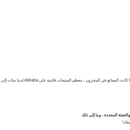
ج: اعتمادًا على المنتج الدقيق ، عادةً 500 وحدة ، لا يوجد موك إذا كانت البضائع في المخزون ، معظم المنتجات قائمة على Alibaba لدينا مئات إلى 
قك!