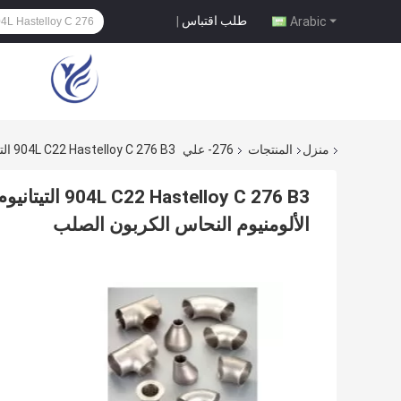
طلب اقتباس
|
Arabic
منزل
المنتجات
276- علي
904L C22 Hastelloy C 276 B3 التيتانيوم سبائك النيكل مونيل لحام سلس غير القابل للصدأ الألومنيوم النحاس الكربون الصلب
lloy C 276 B3
الألومنيوم النحاس الكربون الصلب