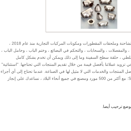
Qingsen ، أحد الموردين الرائدين في الصناعة لأجزاء جسم الشاحنة وملحقات المقطورات ومكونات المركبات التجارية منذ عام 2018 ،
لك نظام قفل الباب ، والمفصلات ، والسحابات ، والتحكم في البضائع ، وختم الباب ، وحامل الباب ،
 للطي ، حلقة سطح السفينة وما إلى ذلك ويمكن أن تخدم بشكل كامل
زويد عملائنا بأفضل قيمة من خلال تقديم المنتجات التي تحتاجها. "استثنائية"
المنتجات والخدمات التي لا مثيل لها في الصناعة. عندما تحتاج إلى أي أجزاء
متعلقة بشاحنة أو مقطورة أو حاوية من أي نوع. STOP SHOP: مع أكثر من 500 مورد ومصنع في جميع أنحاء البلاد ، نساعدك على إنجاز
موضع ترحيب أيضا.