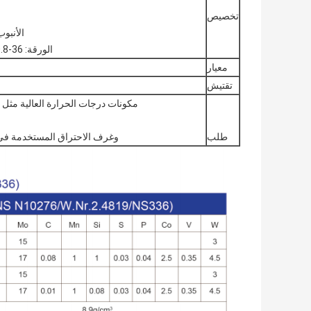
تخصيص
الأنبوب: φ6-273mm ؛ δ1-30mm ؛ الطول 
الورقة: δ 0.8-36 مم ؛ العرض 650-2000 مم ؛ الطول 800-4500 مم
معيار
تقتيش
مكونات درجات الحرارة العالية مثل ش
طلب
وغرف الاحتراق المستخدمة في صن