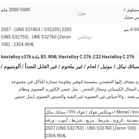
ستيلوي /
2000-5000 ملم
طول:
س ستيل
4-50 مم
2205 (UNS S31803 / S32205) ، 2507
دوبلكس:
(UNS S32750) ، UNS S32760 (Zeron
100) ، 2304،904L
C22 Hastelloy C 276
,
904L Hastelloy C 276
,
B3 مادة hastelloy c276
904L C-276 C سبيكة / تيتانيوم / Hastelloy / سبائك نيكل / مونيل / لحام / غير ملحوم / غير القابل للصدأ / ألومنيوم /
م والكروم مضاف إليها التنغستن مصممة لتوفير مقاومة ممتازة للتآكل في مجموعة
تخدم C-276 على نطاق واسع في المجال الكيميائي ومجال التحجر ، مثل عنصر الكلوريد العضوي ونظام
لمرتفعة ، والأحماض غير العضوية غير النقية والحمض العضوي (مثل حمض
ولاذ / فولاذ PH / سبائك نيكل
معدنية ، كروية ، شريط ، مربع ، شريط ، أنبوب ، ورقة
مزدوج: 2205 (UNS S31803 / S32205) ، 2507 (UNS S32750) ، UNS S32760 (Zeron 100) ،
2304،904L