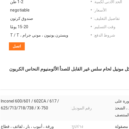
الحد الأدنى لكمية:
1-2 طن
الأسعار:
negotiable
تفاصيل التغليف:
صندوق كرتون
وقت التسليم:
15-20 يومًا
شروط الدفع:
ويسترن يونيون ، موني جرام ، T / T
اتصل
 التيتانيوم سبائك النيكل مونيل لحام سلس غير القابل للصدأ الألومنيوم النحاس الكربون
ورة على
Inconel 600/601 / 602CA / 617 /
 ، الشحذ
رقم الموديل:
625/713/718/738 / X-750
المنتصف
، مصقولة
รูปร่าง:
ورقة ، أنبوب ، بار ، لفائف ، قطاع