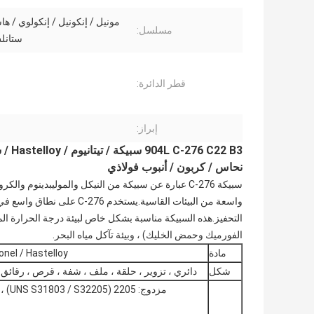
مونيل / إنكونيل / إنكولوي / ها
مسلسل:
ستانل
قطر الدائرة:
إبراز:
22 B3
نحاس / كربون / أنبوب فولاذي
سبيكة C-276 عبارة عن سبيكة من النيكل والموليبدينو
واسعة من البيئات القاسية.يس
التحفيز.هذه السبيكة مناسبة بشكل خاص لبيئة درجة الحرارة ا
الفورميك وحمض الخليك) ، وبيئة تآكل مياه البحر.
مادة
Monel / Inconel / Hastelloy / دوبلكس ف
شكل
دائري ، تزوير ، حلقة ، ملف ، شفة ، قرص ، رقائق 