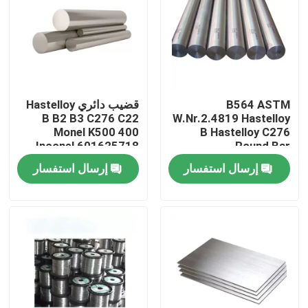
جولة في المعمل
مراقبة الجودة
B564 ASTM
قضيب دائري Hastelloy
B B2 B3 C276 C22
W.Nr.2.4819 Hastelloy
اتصل بنا
Monel K500 400
B Hastelloy C276
Inconel 601625718
Round Bar
X750825201
إرسال استفسار
إرسال استفسار
مادة Inconel 600
مادة Inconel 625
مادة Incoloy 800
مادة Inconel 718