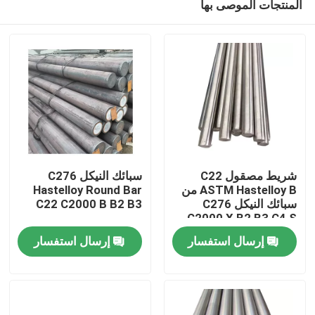
المنتجات الموصى بها
شريط مصقول C22
سبائك النيكل C276
ASTM Hastelloy B من
Hastelloy Round Bar
سبائك النيكل C276
C22 C2000 B B2 B3
C2000 X B2 B3 C4 S
مسكن
G35
إرسال استفسار
إرسال استفسار
منتجات
معلومات عنا