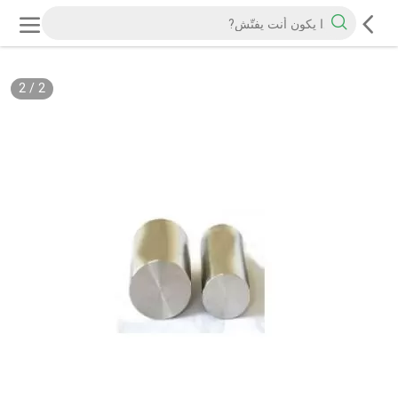
2
/
2