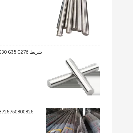
شريط AISI Monel 400 K500 Hastelloy B2 B3 C4 X G30 G35 C276 من سبائك النيكل