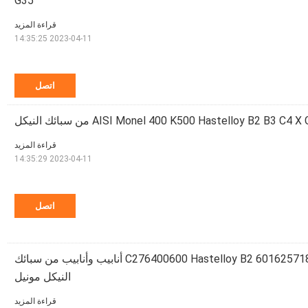
G35
قراءة المزيد
2023-04-11 14:35:25
اتصل
قراءة المزيد
2023-04-11 14:35:29
اتصل
C276400600 Hastelloy B2 601625718725750800825 أنابيب وأنابيب من سبائك
النيكل مونيل
قراءة المزيد