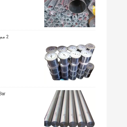
2 مم ASTM Hastelloy C276 الربيع لفائف الأسلاك 1-1000 مم مشرق
Bar