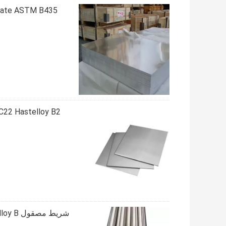
y X Plate ASTM B435
C4 B3 C276 C22 Hastelloy B2 ورقة سبائك الن