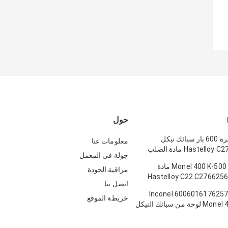
حول
سبائك مستديرة 600 بار سبائك نيكل
معلومات عنا
Hastelloy C276 Maraging مادة الصلب
جولة في المعمل
Inconel 600/601 / 
Monel 400 K-500 Inconel 600 مادة
مراقبة الجودة
Hastelloy C22 C276625
اتصل بنا
وحة وصفائح
Inconel 600601617625
خريطة الموقع
من سبائك النيكل