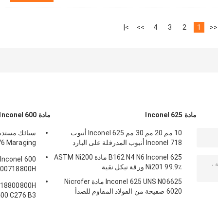
>|
>>
4
3
2
1
<<
مادة Inconel 625
مادة Inconel 600
10 مم 20 مم 30 مم Inconel 625 أنبوب
Inconel 718 أنبوب المدرفلة على البارد
602CA / 617
B162 N4 N6 Inconel 625 مادة ASTM Ni200
Ni201 99.9٪ ورقة نيكل نقية
600718800H
800HT 825925926 ل
Inconel 625 UNS N06625 مادة Nicrofer
718800800H
6020 صفيحة من الفولاذ المقاوم للصدأ
Monel 400 C276 B3 لوحة 
المدرفلة على البارد