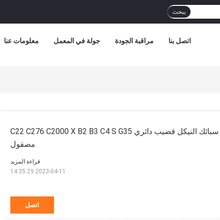
يبحث
اتصل بنا
مراقبة الجودة
جولة في المعمل
معلومات عنا
ASTM Hastelloy B2 سبائك النيكل قضيب دائري C22 C276 C2000 X B2 B3 C4 S G35
مصقول
قراءة المزيد
2023-04-11 14:35:29
اتصل