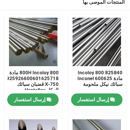
المنتجات الموصى بها
825840 Incoloy 800
800H Incoloy 800 مادة
مادة Inconel 600625
825925926600601625718
سبائك نيكل ملحومة
X-750 قضبان سبائك
النيكل Hastelloy
مسكن
إرسال استفسار
إرسال استفسار
منتجات
معلومات عنا