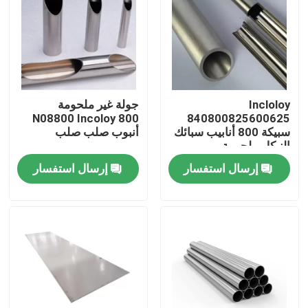
جولة في المعمل
مراقبة الجودة
Incloloy
جولة غير ملحومة
N08800 Incoloy 800
840800825600625
اتصل بنا
سبيكة 800 أنابيب سبائك
أنبوب صلب صلب
النيكل ملحومة
إرسال استفسار
إرسال استفسار
مادة Inconel 600
مادة Inconel 625
مادة Incoloy 800
مادة Inconel 718