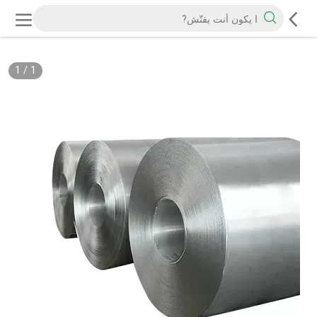
1
/
1