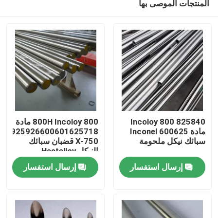
المنتجات الموصى بها
825840 Incoloy 800
800H Incoloy 800 مادة
مادة Inconel 600625
825925926600601625718
سبائك نيكل ملحومة
X-750 قضبان سبائك
النيكل Hastelloy
مسكن
إرسال استفسار
إرسال استفسار
منتجات
معلومات عنا