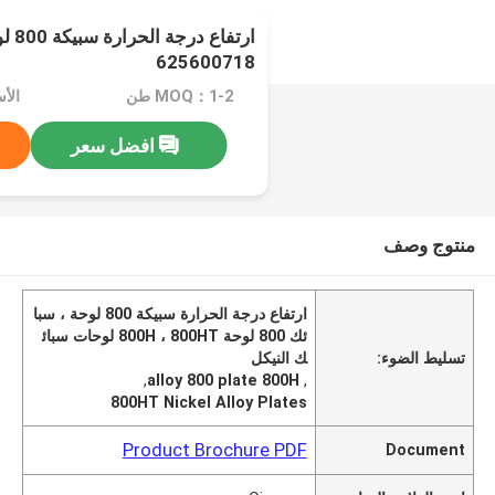
625600718
MOQ：1-2 طن
الأسعا
افضل سعر
منتوج وصف
ارتفاع درجة الحرارة سبيكة 800 لوحة ، سبا
ئك 800 لوحة 800H ، 800HT لوحات سبائ
تسليط الضوء:
ك النيكل
,
alloy 800 plate 800H
,
800HT Nickel Alloy Plates
Product Brochure PDF
Document