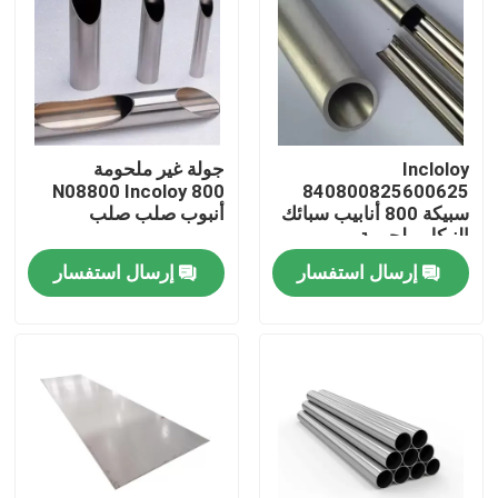
جولة في المعمل
مراقبة الجودة
Incloloy
جولة غير ملحومة
N08800 Incoloy 800
840800825600625
اتصل بنا
سبيكة 800 أنابيب سبائك
أنبوب صلب صلب
النيكل ملحومة
إرسال استفسار
إرسال استفسار
مادة Inconel 600
مادة Inconel 625
مادة Incoloy 800
مادة Inconel 718