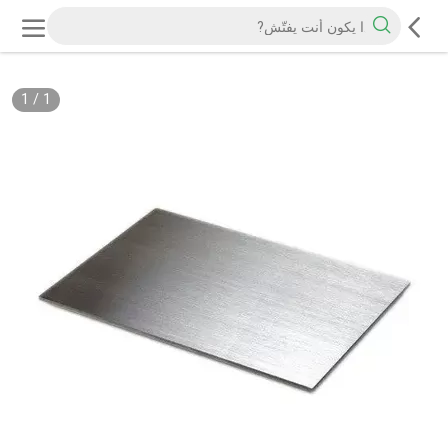
1
/
1