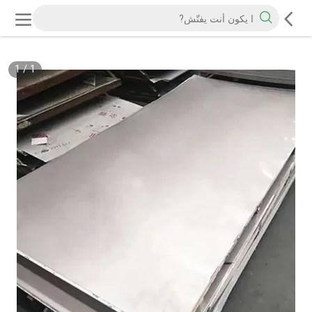
1
/
1