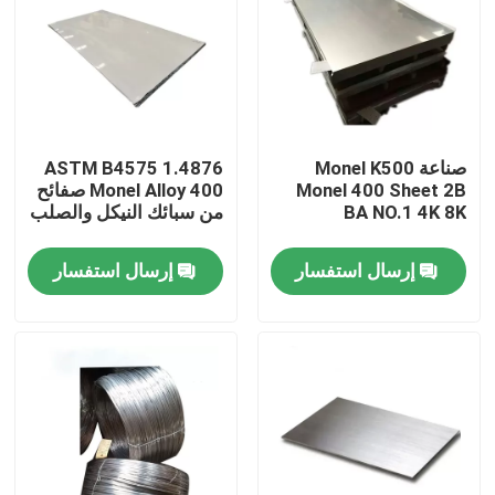
جولة في المعمل
مراقبة الجودة
صناعة Monel K500
ASTM B4575 1.4876
Monel 400 Sheet 2B
Monel Alloy 400 صفائح
اتصل بنا
BA NO.1 4K 8K
من سبائك النيكل والصلب
إرسال استفسار
إرسال استفسار
مادة Inconel 600
مادة Inconel 625
مادة Incoloy 800
مادة Inconel 718