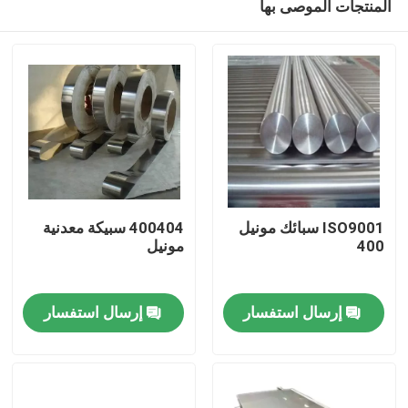
المنتجات الموصى بها
ISO9001 سبائك مونيل
400404 سبيكة معدنية
400
مونيل
مسكن
إرسال استفسار
إرسال استفسار
منتجات
معلومات عنا