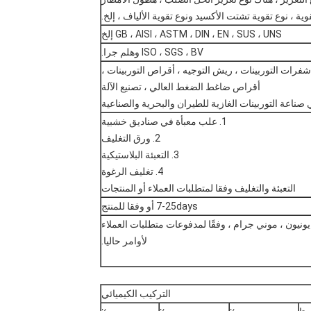
قوية ، نوع تقوية تشتت الأكسيد ونوع تقوية الألياف ، إلخ.
GB ، AISI ، ASTM ، DIN ، EN ، SUS ، UNS إلخ
ISO ، SGS ، BV وهلم جرا.
فرات التوربينات ، ريش التوجيه ، أقراص التوربينات ،
أقراص ضاغط الضغط العالي ، تصنيع الآلة
اعة التوربينات الغازية للطيران والبحرية والصناعية
1. علب معبأة في صناديق خشبية
2. ورق التغليف
3. التعبئة البلاستيكية
4. تغليف الرغوة
التعبئة والتغليف وفقا لمتطلبات العملاء أو المنتجات
7-25days أو وفقا للمنتج
لأوامر حاليا.
التركيب الكيميائي