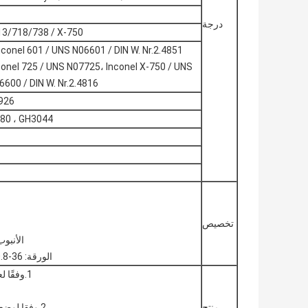
درجة
25/713/718/738 / X-750
conel 601 / UNS N06601 / DIN W. Nr.2.4851 ،
nconel 725 / UNS N07725، Inconel X-750 / UNS
6600 / DIN W. Nr.2.4816
/926
180 ، GH3044
تخصيص
الأنبوب: φ6-273mm ؛ δ1-30mm ؛ الطول 
الورقة: δ 0.8-36 مم ؛ العرض 650-2000 مم ؛ الطول 800-4500 مم
1.وفقًا لعملية التحضير يمكن تقسيمها إلى سبائك فائقة التشوه ،
منتج
2.وفقا لوضع التعزيز ، هناك نوع تعزيز الحل الصلب ، هطول الأمطار