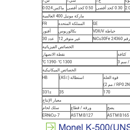
تا
ج٪
سي٪
س٪
0.30 كحد أقصى
0.50 كحد أقصى
ماكس 0.024
ماركة مونيل 400 العالمية
GE
المملكة المتحدة
FR
خياطة VDIUV
بكالوريوس
أفنور
2 NiCu30Fe
غير متوفر 12
عدد 30
الخصائص الفيزيائية
كثافة
نقطة الانصهار
1300 ℃ -1390 ℃
الخصائص الميكانيكية
قوة الغلة
استطالة (A5٪)
HB
 2)
≥331
35
170
معيار الإنتاج
يضخ
ورقة / قطاع
سلك لحام
ERNiCu-7
ASTM B127
ASTM B165