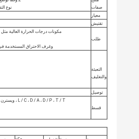
صفات
نوع الت
معيار
تقتيش
مكونات درجات الحرارة العالية مثل ش
طلب
وغرف الاحتراق المستخدمة في صن
التعبئة
والتغليف
توصيل
L / C ، D / A ، D / P ، T / T ، ويسترن يونيون ، موني جرام ، وفقًا لمدفوعات متطلبات العملاء
قسط