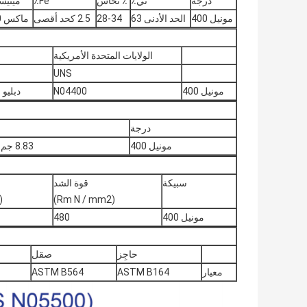
درجة
ني٪
٪ نحاس
Fe٪
مينيسو
مونيل 400
الحد الأدنى 63
28-34
2.5 كحد أقصى
ماكس 2.0
الولايات المتحدة الأمريكية
UNS
مونيل 400
N04400
دبليو رقم 4360
درجة
مونيل 400
8.83 جم / سم 3
سبيكة
قوة الشد
(Rm N / mm2)
(RP0.2N / مم
مونيل 400
480
حاجِز
صقل
معيار
ASTM B164
ASTM B564