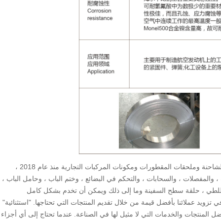
Qingsen ، أحد الموردين الرائدين في الصناعة لأجزاء جسم الشاحنة وملحقات المقطورات ومكونات المركبات التجارية منذ عام 2018 ،
لك نظام قفل الباب ، والمفصلات ، والسحابات ، والتحكم في البضائع ، وختم الباب ، وحامل الباب ،
 للطي ، حلقة سطح السفينة وما إلى ذلك ويمكن أن تخدم بشكل كامل
زويد عملائنا بأفضل قيمة من خلال تقديم المنتجات التي تحتاجها. "استثنائية"
المنتجات والخدمات التي لا مثيل لها في الصناعة. عندما تحتاج إلى أي أجزاء