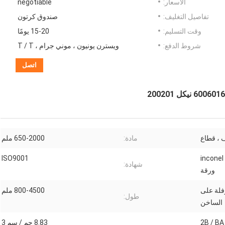
الأسعار:
negotiable
تفاصيل التغليف:
صندوق كرتون
وقت التسليم:
15-20 يومًا
شروط الدفع:
ويسترن يونيون ، موني جرام ، T / T
اتصل
ف ، قطاع
مادة:
650-2000 ملم
inconel 600
ISO9001
شهادة:
ورقة
رفلة على
800-4500 ملم
طول:
الساخن
2B / BA 
8.83 جم / سم 3