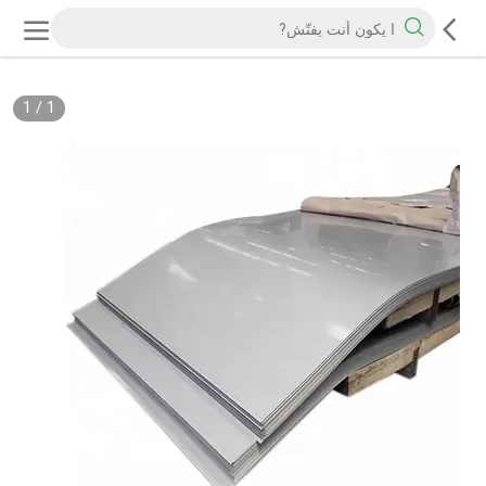
1
/
1