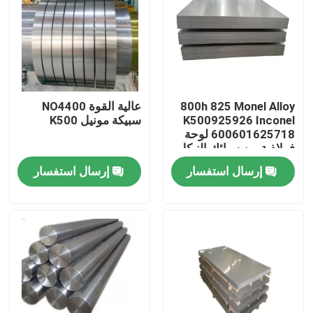
جولة في المعمل
مراقبة الجودة
800h 825 Monel Alloy
عالية القوة NO4400
K500925926 Inconel
سبيكة مونيل K500
اتصل بنا
600601625718 لوحة
فولاذية من سبائك النيكل
إرسال استفسار
إرسال استفسار
مادة Inconel 600
مادة Inconel 625
مادة Incoloy 800
مادة Inconel 718