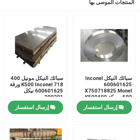
المنتجات الموصى بها
سبائك النيكل Inconel
سبائك النيكل مونيل 400
600601625
K500 Inconel 718 ورقة
X750718825 Monel
600601625 نيكل
500 سبيكة K500400
200201
مسكن
C276 C22 قضيب دائري
إرسال استفسار
إرسال استفسار
أنبوب أنبوب
منتجات
معلومات عنا