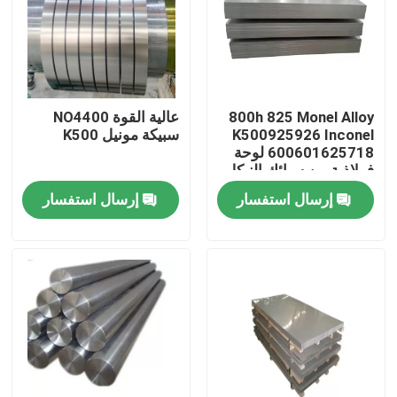
جولة في المعمل
مراقبة الجودة
800h 825 Monel Alloy
عالية القوة NO4400
K500925926 Inconel
سبيكة مونيل K500
600601625718 لوحة
اتصل بنا
فولاذية من سبائك النيكل
إرسال استفسار
إرسال استفسار
مادة Inconel 600
مادة Inconel 625
مادة Incoloy 800
مادة Inconel 718