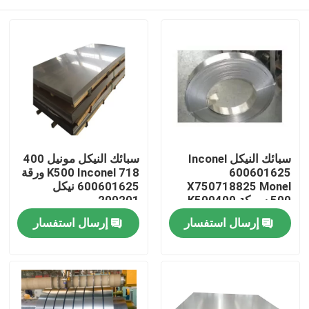
سبائك النيكل Inconel
سبائك النيكل مونيل 400
600601625
K500 Inconel 718 ورقة
X750718825 Monel
600601625 نيكل
500 سبيكة K500400
200201
C276 C22 قضيب دائري
مسكن
إرسال استفسار
إرسال استفسار
أنبوب أنبوب
منتجات
معلومات عنا