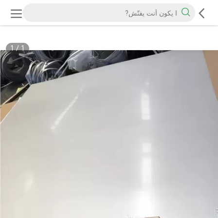
1
/
1