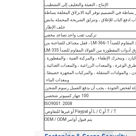
الإنتاج ، التعبئة والتغليف إلى التشطيب
ساطة في التصميم.توفر آلية الانزلاق المغلقة بساطة
ادفع الباب للإغلاق ، وتنزلق الشريحة المحملة بنابض
خلف الإطار.
تركيب ثقب واحد.تصاعد مخفي
قفل مجداف LM-318 ، مزلاج مجداف من الفولاذ المقاوم للصدأ LM-366-1 ، قفل مجداف للشاحنة من
ارد ، ومحرك الإطفاء ، والمركبة الفنية ، والمقطورة ،
رق الوعرة ، والمعدات الزراعية ، والمعدات الغذائية ،
دن ، والمولدات المتنقلة ، والمركبات المجهزة خصيصًا ،
ومعدات البناء .
لة لفحص الجودة ، يجب أن يدفع العميل رسوم الشحن.
100 جهاز كمبيوتر شخصى
ISO9001: 2008
T / T أو L / C أو Paypal أو غيرها للتفاوض.
يتم قبول أوامر OEM / ODM