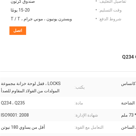
تفاصيل التغليف:
صندوق كرتون
وقت التسليم:
15-20 يومًا
شروط الدفع:
ويسترن يونيون ، موني جرام ، T / T
اتصل
كانساس
LOCKS ، قفل لوحة خزانة مجموعة
يكتب:
المولدات من الفولاذ المقاوم للصدأ
الشاحنة
مادة:
Q234 ، Q235
شهادة الإدارة:
ISO9001: 2008
 الساخن
التعامل مع القوة:
أقل من يساوي 180 نيوتن