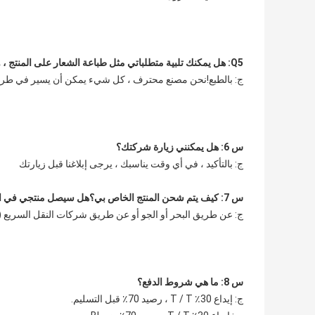
Q5: هل يمكنك تلبية متطلباتي مثل طباعة الشعار على المنتج ، والتعبئة المحددة ، وما إلى ذلك
ج: بالطبع!نحن مصنع محترف ، كل شيء يمكن أن يسير في طري
س 6: هل يمكنني زيارة شركتك؟
ج: بالتأكيد ، في أي وقت يناسبك ، يرجى إبلاغنا قبل زيارتك
س 7: كيف يتم شحن المنتج الخاص بي؟هل سيصل منتجي في الوقت المحدد؟
ج: عن طريق البحر أو الجو أو عن طريق شركات النقل السريع (UPS ، FedEx ، TNT) يعتمد وقت العبور على أسعار الشحن.
س 8: ما هي شروط الدفع؟
ج: إيداع 30٪ T / T ، رصيد 70٪ قبل التسليم.