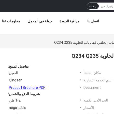
يبحث
اتصل بنا
مراقبة الجودة
جولة في المعمل
معلومات عنا
الخلفي قفل باب الحاوية Q234 Q235
Q234 Q2
تفاصيل المنتج:
مكان المنشأ:
الصين
اسم العلامة التجارية:
Qingsen
Product Brochure PDF
Document:
شروط الدفع والشحن:
الحد الأدنى لكمية:
1-2 طن
الأسعار:
negotiable