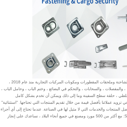
Qingsen ، أحد الموردين الرائدين في الصناعة لأجزاء جسم الشاحنة وملحقات المقطورات ومكونات المركبات التجارية منذ عام 2018 ،
لك نظام قفل الباب ، والمفصلات ، والسحابات ، والتحكم في البضائع ، وختم الباب ، وحامل الباب ،
 للطي ، حلقة سطح السفينة وما إلى ذلك ويمكن أن تخدم بشكل كامل
زويد عملائنا بأفضل قيمة من خلال تقديم المنتجات التي تحتاجها. "استثنائية"
المنتجات والخدمات التي لا مثيل لها في الصناعة. عندما تحتاج إلى أي أجزاء
متعلقة بشاحنة أو مقطورة أو حاوية من أي نوع. STOP SHOP: مع أكثر من 500 مورد ومصنع في جميع أنحاء البلاد ، نساعدك على إنجاز