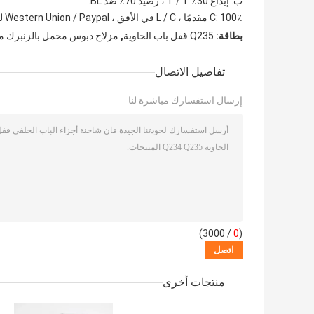
ب: إيداع 30٪ T / T ، رصيد 70٪ ضد BL.
C: 100٪ مقدمًا ، L / C في الأفق ، Western Union / Paypal لدفع مبلغ صغير.
,
بطاقة:
Q235 قفل باب الحاوية
مزلاج دبوس محمل بالزنبرك من 
تفاصيل الاتصال
إرسال استفسارك مباشرة لنا
/ 3000)
0
(
منتجات أخرى