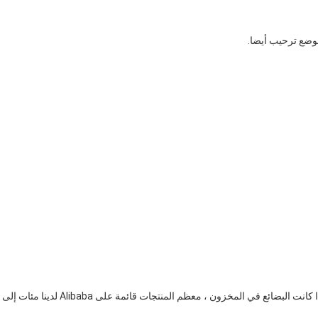
موضع ترحيب أيضا.
ج: اعتمادًا على المنتج الدقيق ، عادةً 500 وحدة ، لا يوجد موك إذا كانت البضائع في المخزون ، معظم المنتجات قائمة على Alibaba لدينا مئات إلى 