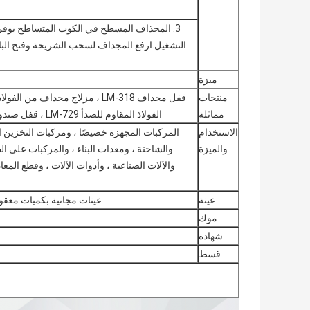
3. المجذاف المسطح في الكوب المتساطح يوفر ب
التشغيل.ارفع المجداف لسحب الشريحة وفتح الباب.
ميزة
منتجات
مماثلة
الفولاذ المقاوم للصدأ LM-729 ، قفل صندوق أدوات المقطورة من الفولاذ المقاوم للصدأ LM-335
الاستخدام
المركبات المجهزة خصيصًا ، ومركبات التخزين الب
والميزة
والشاحنة ، ومعدات البناء ، والمركبات على الط
والآلات الصناعية ، وأدوات الآلات ، وقطع المعا
عينة
عينات مجانية بكميات معقو
موك
شهادة
قسط