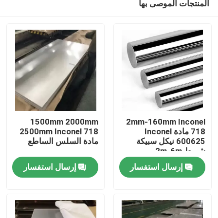
المنتجات الموصى بها
1500mm 2000mm
2mm-160mm Inconel
718 مادة Inconel
2500mm Inconel 718
600625 نيكل سبيكة
مادة السلس الساطع
شريط 2m-6m
مسكن
إرسال استفسار
إرسال استفسار
منتجات
معلومات عنا