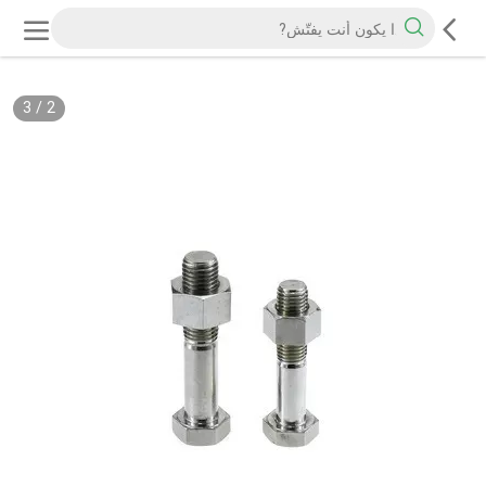
3
/
2