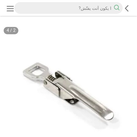
4
/
2