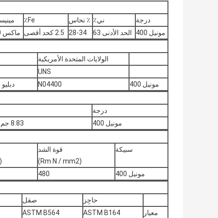
درجة
ني٪
٪ نحاس
Fe٪
مينيسو
مونيل 400
الحد الأدنى 63
28-34
2.5 كحد أقصى
ماكس 2.0
الولايات المتحدة الأمريكية
UNS
مونيل 400
N04400
دبليو رقم 4360
درجة
مونيل 400
8.83 جم / سم 3
سبيكة
قوة الشد
(Rm N / mm2)
(RP0.2N / مم
مونيل 400
480
حاجِز
صقل
معيار
ASTM B164
ASTM B564