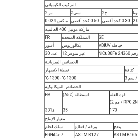
التركيب الكيميائي
تا
ج٪
سي٪
س٪
0.30 كحد أقصى
0.50 كحد أقصى
ماكس 0.024
ماركة مونيل 400 العالمية
GE
المملكة المتحدة
FR
خياطة VDIUV
بكالوريوس
أفنور
2 NiCu30Fe
غير متوفر 12
عدد 30
الخصائص الفيزيائية
كثافة
نقطة الانصهار
1300 ℃ -1390 ℃
الخصائص الميكانيكية
قوة الغلة
استطالة (A5٪)
HB
 2)
≥331
35
170
معيار الإنتاج
يضخ
ورقة / قطاع
سلك لحام
ERNiCu-7
ASTM B127
ASTM B165