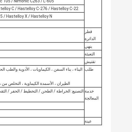
c 105 / Nimonic C263 / L-605
stelloy C / Hastelloy C-276 / Hastelloy C-22
5 / Hastelloy X / Hastelloy N
قطر
الدائرة
ينهي
التعبئة
تقتيش
طلب
البناء ، بناء السفن ، الكيماويات ، الأدوية والطب الح
الطيران ، الأسمدة الكيماوية ، التخلص من م
خدمة
التصنيع: الخراطة / الطحن / التخطيط / الحفر / الث
المعالجة
عينة