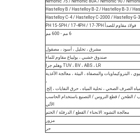
Nimonic 75 / Nimonic 80A / Nimonic 90 / Nimoni
Hastelloy B / Hastelloy B-2 / Hastelloy B-3 / Ha
Hastelloy C-4 / Hastelloy C-2000 / Hastelloy G-3
فولاذ مقاوم للصدأ PH 15-5PH / 17-4PH / 17-7PH
6 مم - 600 مم
مشرق ، تخليل ، أسود ، مصقول
صندوق خشبي ، بوليباغ مقاوم للماء
TUV ، BV ، ABS ، LR وهلم جرا
يوي ، البتروكيماويات والمصفاة ، البيئة ، معالجة الأغذية
،
ياه الصرف الصحي ، تحلية المياه ، حرق النفايات ، إلخ.
قب / الطحن / قطع التروس / التصنيع باستخدام الحاسب
الآلي
معالجة التشوه: الانحناء / القطع / الدرفلة / الختم
مزور
حر