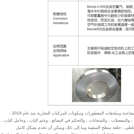
Qingsen ، أحد الموردين الرائدين في الصناعة لأجزاء جسم الشاحنة وملحقات المقطورات ومكونات المركبات التجارية منذ عام 2018 ،
لك نظام قفل الباب ، والمفصلات ، والسحابات ، والتحكم في البضائع ، وختم الباب ، وحامل الباب ،
 للطي ، حلقة سطح السفينة وما إلى ذلك ويمكن أن تخدم بشكل كامل