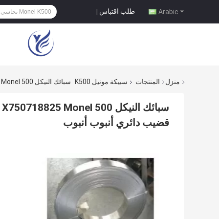
طلب اقتباس
|
Arabic
منزل
المنتجات
سبيكة مونيل K500
سبائك النيكل Inconel 600601625 X750718825 Monel 500 سبيكة K500400 C276 C22 قضيب دائري أنبوب أنبوب
قضيب دائري أنبوب أنبوب