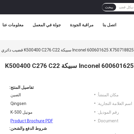
يبحث
اتصل بنا
مراقبة الجودة
جولة في المعمل
معلومات عنا
سبائك النيكل Inconel 600601625 X750718825 Monel 500 سبيكة K500400 C276 C22
تفاصيل المنتج:
مكان المنشأ:
الصين
اسم العلامة التجارية:
Qingsen
رقم الموديل:
مونيل K-500
Product Brochure PDF
Document:
شروط الدفع والشحن: