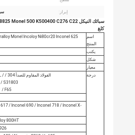
إبراز:
سبيكة 00
كلغ
اسم
المنتج
يكتب
شكل
معيار
درجة
الفو
 S31803 /
1 / F65
 617 / Inconel 690 / Inconel 718 / Inconel X-
coloy 800HT
 926