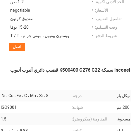
الحد الأدنى لكمية:
1-2 طن
الأسعار:
negotiable
تفاصيل التغليف:
صندوق كرتون
وقت التسليم:
15-20 يومًا
شروط الدفع:
ويسترن يونيون ، موني جرام ، T / T
اتصل
نيكل بار
درجة:
Ni ، Cu ، Fe ، C ، Mn ، Si ، S.
شهادة:
ISO9001
 مسحوق
المقاومة (ميكرومتر):
1.5
ساطع
كثافة:
8.83 جم / سم 3